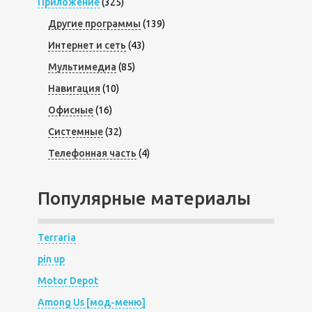
Приложение
(325)
Другие программы
(139)
Интернет и сеть
(43)
Мультимедиа
(85)
Навигация
(10)
Офисные
(16)
Системные
(32)
Телефонная часть
(4)
Популярные материалы
Terraria
pin up
Motor Depot
Among Us [мод-меню]