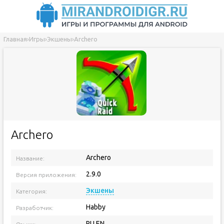
Главная
›
Игры
›
Экшены
›
Archero
Archero
Archero
Название:
2.9.0
Версия приложения:
Экшены
Категория:
Habby
Разработчик:
RU EN