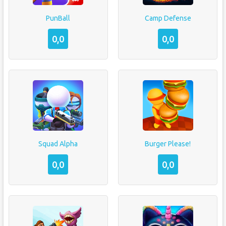
PunBall
Camp Defense
0,0
0,0
Squad Alpha
Burger Please!
0,0
0,0