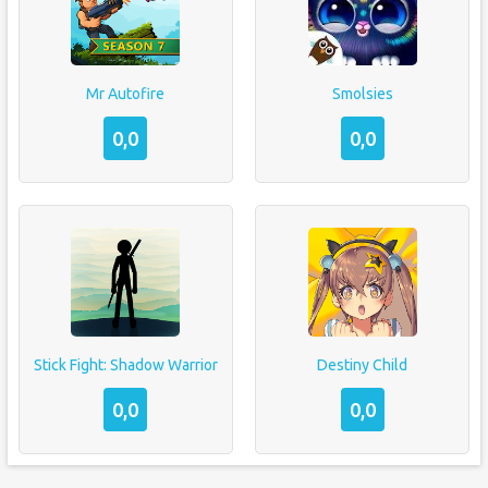
Mr Autofire
Smolsies
0,0
0,0
Stick Fight: Shadow Warrior
Destiny Child
0,0
0,0