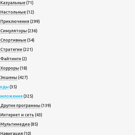
Казуальные
(71)
Настольные
(12)
Приключения
(299)
Симуляторы
(236)
Спортивные
(54)
Стратегии
(221)
Файтинги
(2)
Хорроры
(18)
Экшены
(427)
оды
(35)
риложение
(325)
Другие программы
(139)
Интернет и сеть
(43)
Мультимедиа
(85)
Навигация
(10)