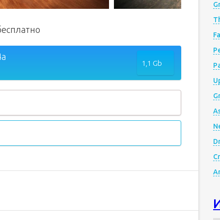
G
Th
бесплатно
Fa
Р
4a
1,1 Gb
P
Up
Gr
A
N
D
Cr
A