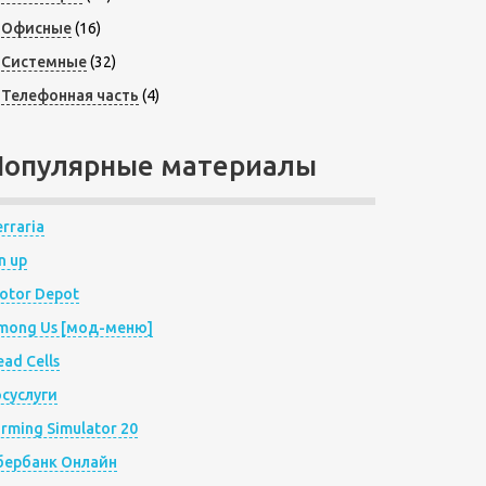
Офисные
(16)
Системные
(32)
Телефонная часть
(4)
Популярные материалы
rraria
n up
otor Depot
mong Us [мод-меню]
ad Cells
осуслуги
arming Simulator 20
бербанк Онлайн