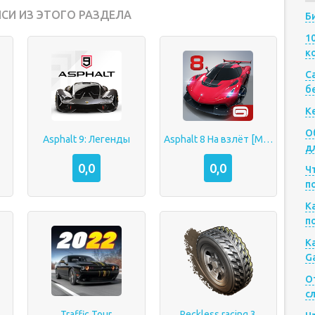
СИ ИЗ ЭТОГО РАЗДЕЛА
Б
1
к
Са
б
К
О
Asphalt 9: Легенды
Asphalt 8 На взлёт [МОД]
д
0,0
0,0
Ч
п
К
п
К
G
О
с
Traffic Tour
Reckless racing 3