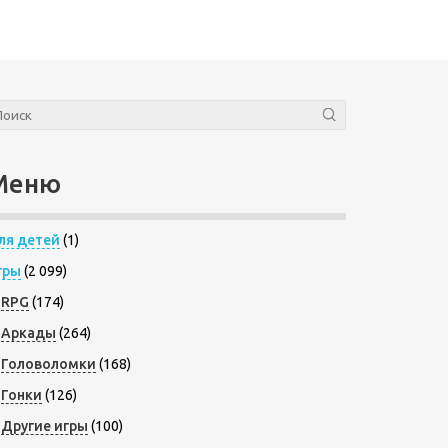
Меню
ля детей
(1)
гры
(2 099)
RPG
(174)
Аркады
(264)
Головоломки
(168)
Гонки
(126)
Другие игры
(100)