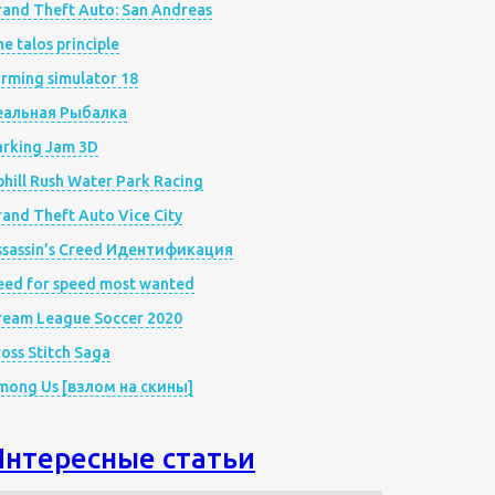
rand Theft Auto: San Andreas
e talos principle
rming simulator 18
еальная Рыбалка
arking Jam 3D
hill Rush Water Park Racing
and Theft Auto Vice City
ssassin’s Creed Идентификация
eed for speed most wanted
ream League Soccer 2020
oss Stitch Saga
mong Us [взлом на скины]
Интересные статьи