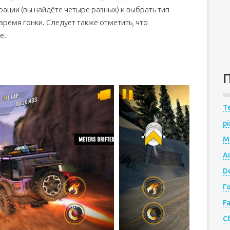
ции (вы найдёте четыре разных) и выбрать тип
время гонки. Следует также отметить, что
е.
Te
pi
M
A
De
Г
F
С