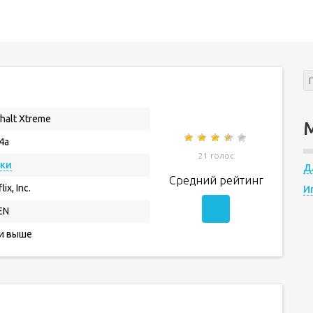
halt Xtreme
.4a
21 голос
нки
Д
Средний рейтинг
lix, Inc.
И
EN
 и выше