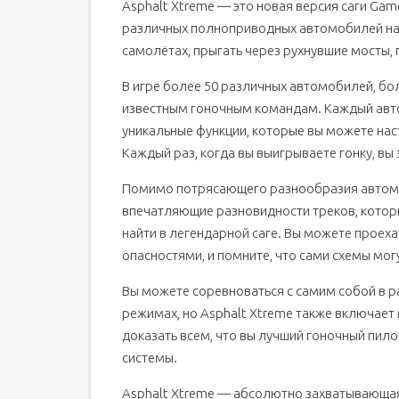
Asphalt Xtreme — это новая версия саги Game
различных полноприводных автомобилей на 
самолётах, прыгать через рухнувшие мосты, 
В игре более 50 различных автомобилей, б
известным гоночным командам. Каждый авто
уникальные функции, которые вы можете нас
Каждый раз, когда вы выигрываете гонку, вы
Помимо потрясающего разнообразия автомоб
впечатляющие разновидности треков, котор
найти в легендарной саге. Вы можете проех
опасностями, и помните, что сами схемы мо
Вы можете соревноваться с самим собой в ра
режимах, но Asphalt Xtreme также включает
доказать всем, что вы лучший гоночный пил
системы.
Asphalt Xtreme — абсолютно захватывающая