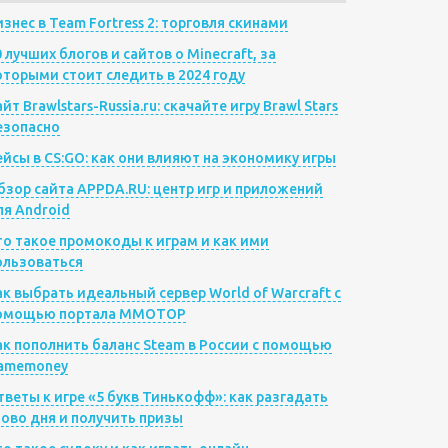
изнес в Team Fortress 2: торговля скинами
0 лучших блогов и сайтов о Minecraft, за
оторыми стоит следить в 2024 году
йт Brawlstars-Russia.ru: скачайте игру Brawl Stars
езопасно
ейсы в CS:GO: как они влияют на экономику игры
бзор сайта APPDA.RU: центр игр и приложений
ля Android
то такое промокоды к играм и как ими
ользоваться
ак выбрать идеальный сервер World of Warcraft с
омощью портала MMOTOP
ак пополнить баланс Steam в России с помощью
amemoney
тветы к игре «5 букв Тинькофф»: как разгадать
лово дня и получить призы