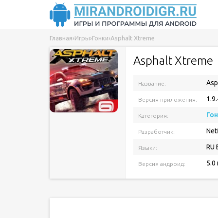
Главная
›
Игры
›
Гонки
›
Asphalt Xtreme
Asphalt Xtreme
Asp
Название:
1.9
Версия приложения:
Го
Категория:
Netf
Разработчик:
RU 
Языки:
5.0
Версия андроид: