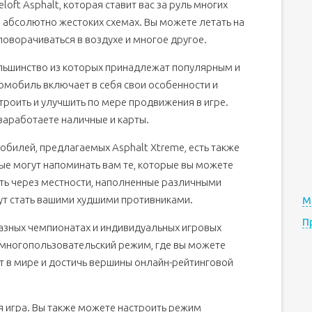
loft Asphalt, которая ставит вас за руль многих
абсолютно жестоких схемах. Вы можете летать на
поворачиваться в воздухе и многое другое.
ольшинство из которых принадлежат популярным и
мобиль включает в себя свои особенности и
троить и улучшить по мере продвижения в игре.
 заработаете наличные и карты.
илей, предлагаемых Asphalt Xtreme, есть также
ые могут напоминать вам те, которые вы можете
ать через местности, наполненные различными
гут стать вашими худшими противниками.
М
П
зных чемпионатах и ​​индивидуальных игровых
 многопользовательский режим, где вы можете
от в мире и достичь вершины онлайн-рейтинговой
 игра. Вы также можете настроить режим