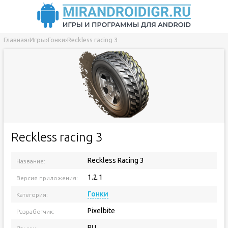
Главная
›
Игры
›
Гонки
›
Reckless racing 3
Reckless racing 3
Reckless Racing 3
Название:
1.2.1
Версия приложения:
Гонки
Категория:
Pixelbite
Разработчик:
RU