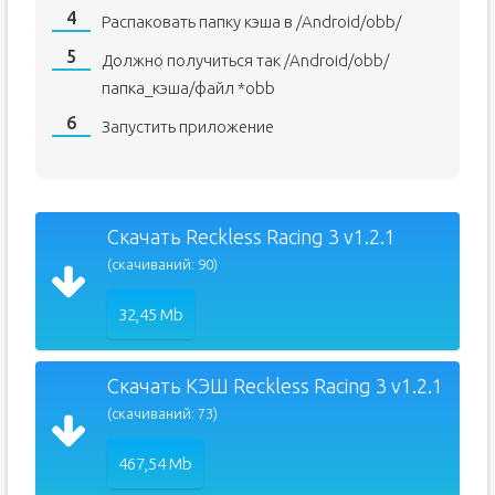
Распаковать папку кэша в /Android/obb/
Должно получиться так /Android/obb/
папка_кэша/файл *obb
Запустить приложение
Скачать Reckless Racing 3 v1.2.1
(скачиваний: 90)
32,45 Mb
Скачать КЭШ Reckless Racing 3 v1.2.1
(скачиваний: 73)
467,54 Mb