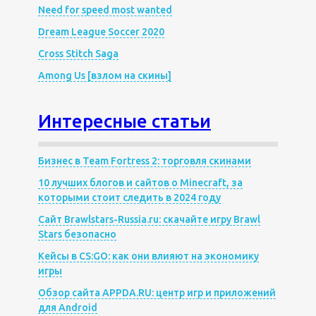
Need for speed most wanted
Dream League Soccer 2020
Cross Stitch Saga
Among Us [взлом на скины]
Интересные статьи
Бизнес в Team Fortress 2: торговля скинами
10 лучших блогов и сайтов о Minecraft, за
которыми стоит следить в 2024 году
Сайт Brawlstars-Russia.ru: скачайте игру Brawl
Stars безопасно
Кейсы в CS:GO: как они влияют на экономику
игры
Обзор сайта APPDA.RU: центр игр и приложений
для Android