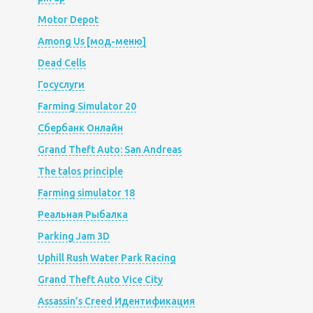
Motor Depot
Among Us [мод-меню]
Dead Cells
Госуслуги
Farming Simulator 20
Сбербанк Онлайн
Grand Theft Auto: San Andreas
The talos principle
Farming simulator 18
Реальная Рыбалка
Parking Jam 3D
Uphill Rush Water Park Racing
Grand Theft Auto Vice City
Assassin’s Creed Идентификация