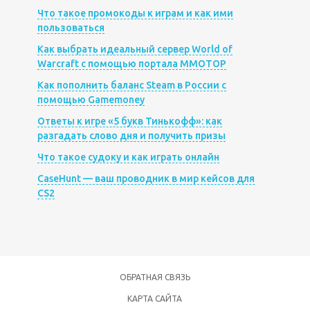
Что такое промокоды к играм и как ими
пользоваться
Как выбрать идеальный сервер World of
Warcraft с помощью портала MMOTOP
Как пополнить баланс Steam в России с
помощью Gamemoney
Ответы к игре «5 букв Тинькофф»: как
разгадать слово дня и получить призы
Что такое судоку и как играть онлайн
CaseHunt — ваш проводник в мир кейсов для
CS2
ОБРАТНАЯ СВЯЗЬ
КАРТА САЙТА