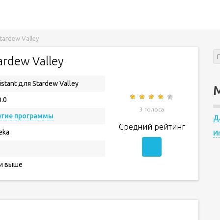
tardew Valley
ardew Valley
istant для Stardew Valley
0.0
3 голоса
угие программы
Д
Средний рейтинг
eeka
И
 и выше