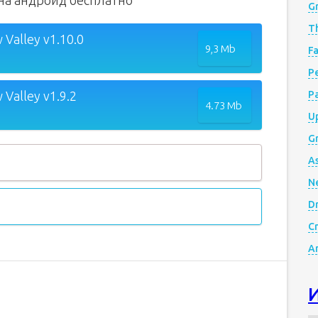
y на андроид бесплатно
G
Th
 Valley v1.10.0
9,3 Mb
Fa
Р
 Valley v1.9.2
P
4.73 Mb
Up
Gr
A
N
D
Cr
A