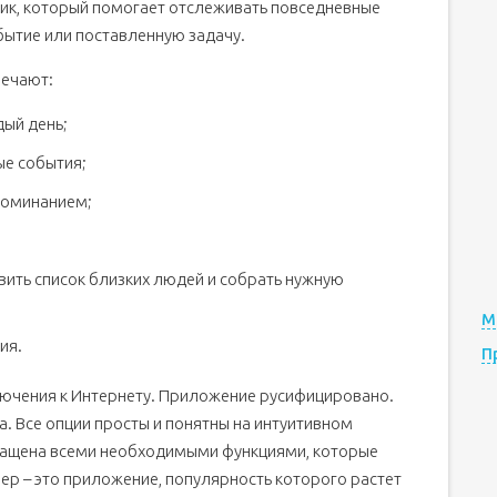
ик, который помогает отслеживать повседневные
бытие или поставленную задачу.
мечают:
дый день;
ые события;
апоминанием;
вить список близких людей и собрать нужную
М
ия.
П
ючения к Интернету. Приложение русифицировано.
а. Все опции просты и понятны на интуитивном
нащена всеми необходимыми функциями, которые
р – это приложение, популярность которого растет