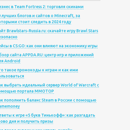
изнес в Team Fortress 2: торговля скинами
0 лучших блогов и сайтов о Minecraft, за
оторыми стоит следить в 2024 году
йт Brawlstars-Russia.ru: скачайте игру Brawl Stars
езопасно
ейсы в CS:GO: как они влияют на экономику игры
бзор сайта APPDA.RU: центр игр и приложений
ля Android
то такое промокоды к играм и как ими
ользоваться
ак выбрать идеальный сервер World of Warcraft с
омощью портала MMOTOP
ак пополнить баланс Steam в России с помощью
amemoney
тветы к игре «5 букв Тинькофф»: как разгадать
лово дня и получить призы