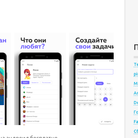
Te
pi
M
A
De
Г
F
С