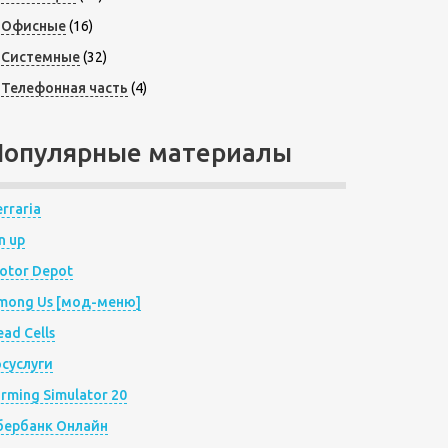
Офисные
(16)
Системные
(32)
Телефонная часть
(4)
Популярные материалы
rraria
n up
otor Depot
mong Us [мод-меню]
ad Cells
осуслуги
arming Simulator 20
бербанк Онлайн