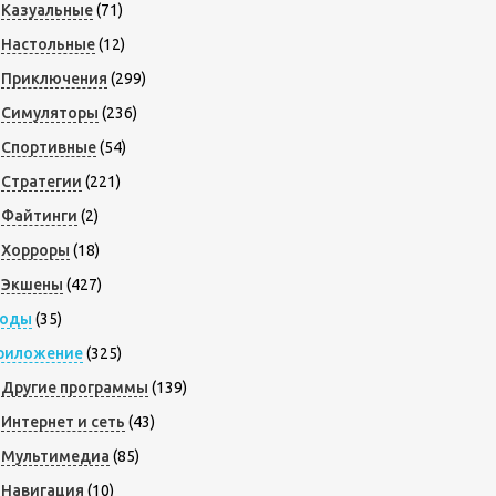
Казуальные
(71)
Настольные
(12)
Приключения
(299)
Симуляторы
(236)
Спортивные
(54)
Стратегии
(221)
Файтинги
(2)
Хорроры
(18)
Экшены
(427)
оды
(35)
риложение
(325)
Другие программы
(139)
Интернет и сеть
(43)
Мультимедиа
(85)
Навигация
(10)