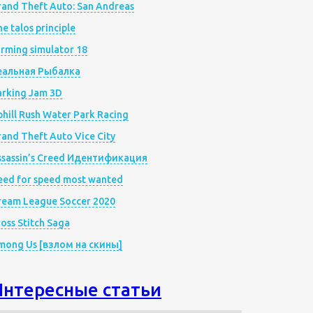
rand Theft Auto: San Andreas
e talos principle
rming simulator 18
еальная Рыбалка
arking Jam 3D
hill Rush Water Park Racing
and Theft Auto Vice City
ssassin’s Creed Идентификация
eed for speed most wanted
ream League Soccer 2020
oss Stitch Saga
mong Us [взлом на скины]
Интересные статьи