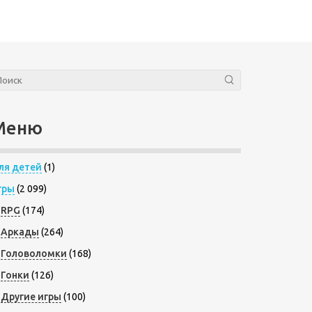
Меню
ля детей
(1)
гры
(2 099)
RPG
(174)
Аркады
(264)
Головоломки
(168)
Гонки
(126)
Другие игры
(100)