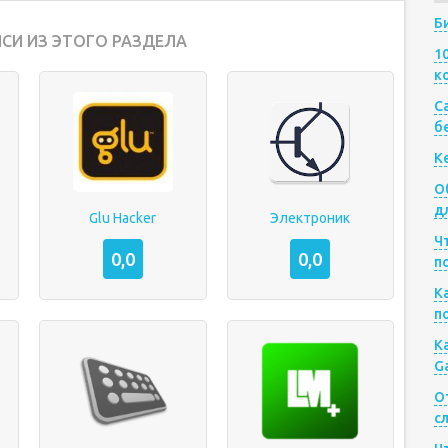
Б
СИ ИЗ ЭТОГО РАЗДЕЛА
1
к
Са
б
К
О
д
Glu Hacker
Электроник
Ч
0,0
0,0
п
К
п
К
G
О
с