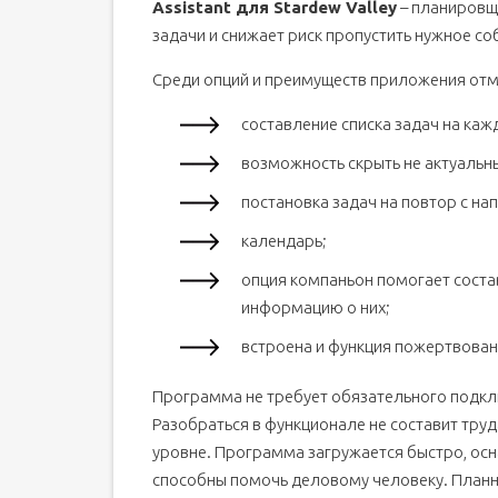
Assistant для Stardew Valley
– планировщ
задачи и снижает риск пропустить нужное со
Среди опций и преимуществ приложения от
составление списка задач на каж
возможность скрыть не актуальн
постановка задач на повтор с н
календарь;
опция компаньон помогает соста
информацию о них;
встроена и функция пожертвован
Программа не требует обязательного подкл
Разобраться в функционале не составит труд
уровне. Программа загружается быстро, ос
способны помочь деловому человеку. Планне