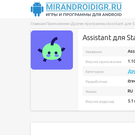
Главная
›
Приложение
›
Другие программы
›
Assistant для S
Assistant для St
Ass
Название:
1.1
Версия приложения:
Др
Категория:
itr
Разработчик:
RU
Языки:
5.1
Версия андроид: