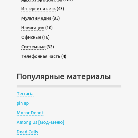
Интернет и сеть
(43)
Мультимедиа
(85)
Навигация
(10)
Офисные
(16)
Системные
(32)
Телефонная часть
(4)
Популярные материалы
Terraria
pin up
Motor Depot
Among Us [мод-меню]
Dead Cells