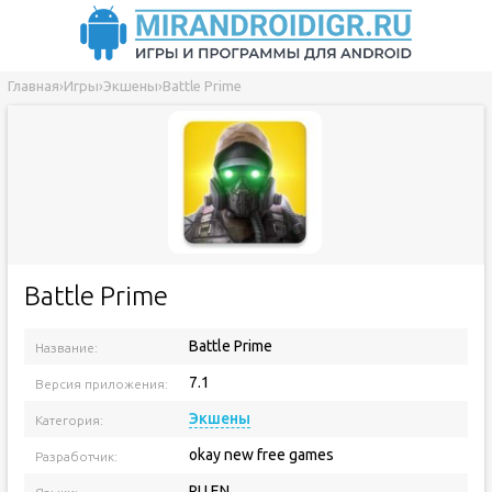
Главная
›
Игры
›
Экшены
›
Battle Prime
Battle Prime
Battle Prime
Название:
7.1
Версия приложения:
Экшены
Категория:
okay new free games
Разработчик:
RU EN