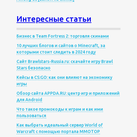
Интересные статьи
Бизнес в Team Fortress 2: торговля скинами
10 лучших блогов и сайтов о Minecraft, за
которыми стоит следить в 2024 году
Сайт Brawlstars-Russia.ru: скачайте игру Brawl
Stars безопасно
Кейсы в CS:GO: как они влияют на экономику
игры
Обзор сайта APPDA.RU: центр игр и приложений
для Android
Что такое промокоды к играм и как ими
пользоваться
Как выбрать идеальный сервер World of
Warcraft с помощью портала MMOTOP