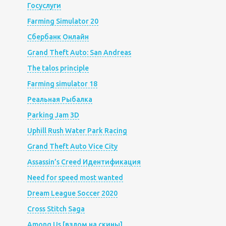
Госуслуги
Farming Simulator 20
Сбербанк Онлайн
Grand Theft Auto: San Andreas
The talos principle
Farming simulator 18
Реальная Рыбалка
Parking Jam 3D
Uphill Rush Water Park Racing
Grand Theft Auto Vice City
Assassin’s Creed Идентификация
Need for speed most wanted
Dream League Soccer 2020
Cross Stitch Saga
Among Us [взлом на скины]