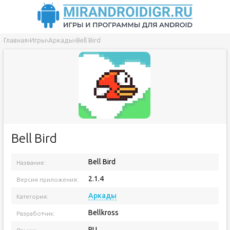
Главная
›
Игры
›
Аркады
›
Bell Bird
Bell Bird
Bell Bird
Название:
2.1.4
Версия приложения:
Аркады
Категория:
Bellkross
Разработчик:
RU