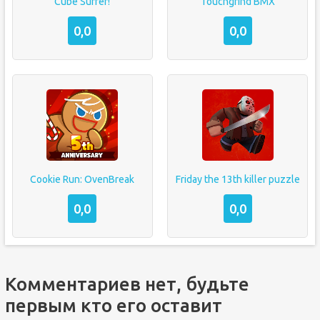
Cube Surfer!
Touchgrind BMX
0,0
0,0
Cookie Run: OvenBreak
Friday the 13th killer puzzle
0,0
0,0
Комментариев нет, будьте
первым кто его оставит