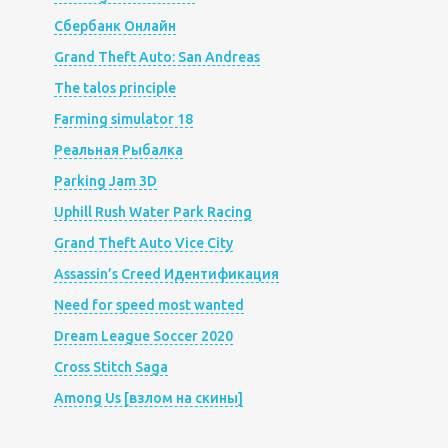
Сбербанк Онлайн
Grand Theft Auto: San Andreas
The talos principle
Farming simulator 18
Реальная Рыбалка
Parking Jam 3D
Uphill Rush Water Park Racing
Grand Theft Auto Vice City
Assassin’s Creed Идентификация
Need for speed most wanted
Dream League Soccer 2020
Cross Stitch Saga
Among Us [взлом на скины]