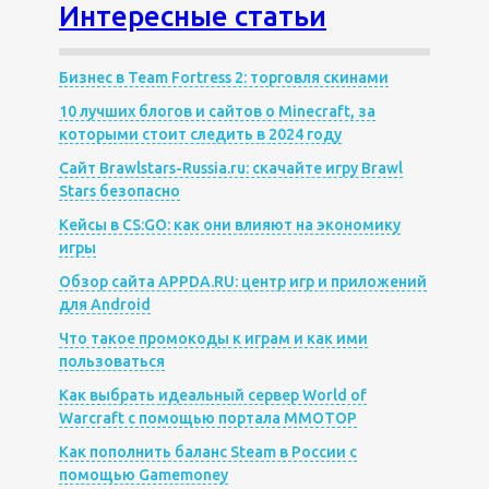
Интересные статьи
Бизнес в Team Fortress 2: торговля скинами
10 лучших блогов и сайтов о Minecraft, за
которыми стоит следить в 2024 году
Сайт Brawlstars-Russia.ru: скачайте игру Brawl
Stars безопасно
Кейсы в CS:GO: как они влияют на экономику
игры
Обзор сайта APPDA.RU: центр игр и приложений
для Android
Что такое промокоды к играм и как ими
пользоваться
Как выбрать идеальный сервер World of
Warcraft с помощью портала MMOTOP
Как пополнить баланс Steam в России с
помощью Gamemoney