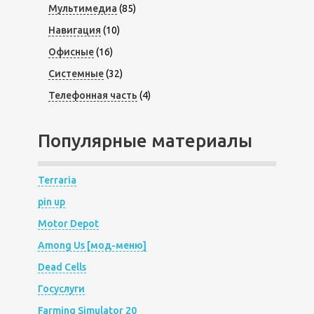
Мультимедиа
(85)
Навигация
(10)
Офисные
(16)
Системные
(32)
Телефонная часть
(4)
Популярные материалы
Terraria
pin up
Motor Depot
Among Us [мод-меню]
Dead Cells
Госуслуги
Farming Simulator 20