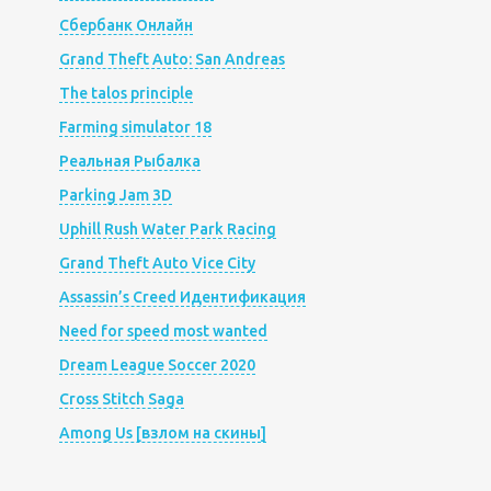
Сбербанк Онлайн
Grand Theft Auto: San Andreas
The talos principle
Farming simulator 18
Реальная Рыбалка
Parking Jam 3D
Uphill Rush Water Park Racing
Grand Theft Auto Vice City
Assassin’s Creed Идентификация
Need for speed most wanted
Dream League Soccer 2020
Cross Stitch Saga
Among Us [взлом на скины]