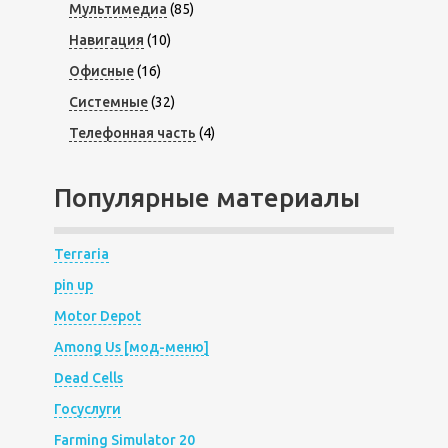
Мультимедиа
(85)
Навигация
(10)
Офисные
(16)
Системные
(32)
Телефонная часть
(4)
Популярные материалы
Terraria
pin up
Motor Depot
Among Us [мод-меню]
Dead Cells
Госуслуги
Farming Simulator 20