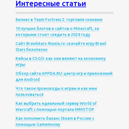
Интересные статьи
Бизнес в Team Fortress 2: торговля скинами
10 лучших блогов и сайтов о Minecraft, за
которыми стоит следить в 2024 году
Сайт Brawlstars-Russia.ru: скачайте игру Brawl
Stars безопасно
Кейсы в CS:GO: как они влияют на экономику
игры
Обзор сайта APPDA.RU: центр игр и приложений
для Android
Что такое промокоды к играм и как ими
пользоваться
Как выбрать идеальный сервер World of
Warcraft с помощью портала MMOTOP
Как пополнить баланс Steam в России с
помощью Gamemoney