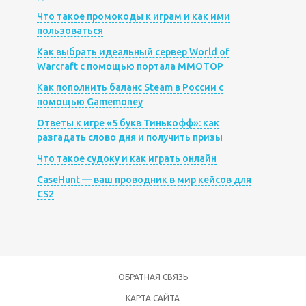
Что такое промокоды к играм и как ими
пользоваться
Как выбрать идеальный сервер World of
Warcraft с помощью портала MMOTOP
Как пополнить баланс Steam в России с
помощью Gamemoney
Ответы к игре «5 букв Тинькофф»: как
разгадать слово дня и получить призы
Что такое судоку и как играть онлайн
CaseHunt — ваш проводник в мир кейсов для
CS2
ОБРАТНАЯ СВЯЗЬ
КАРТА САЙТА