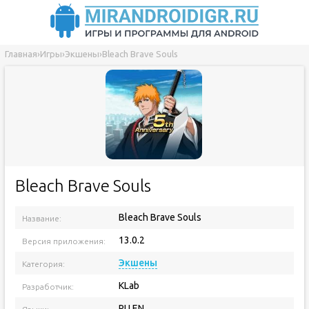
Главная
›
Игры
›
Экшены
›
Bleach Brave Souls
Bleach Brave Souls
Bleach Brave Souls
Название:
13.0.2
Версия приложения:
Экшены
Категория:
KLab
Разработчик:
RU EN