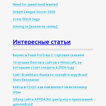
Need for speed most wanted
Dream League Soccer 2020
Cross Stitch Saga
Among Us [взлом на скины]
Интересные статьи
Бизнес в Team Fortress 2: торговля скинами
10 лучших блогов и сайтов о Minecraft, за
которыми стоит следить в 2024 году
Сайт Brawlstars-Russia.ru: скачайте игру Brawl
Stars безопасно
Кейсы в CS:GO: как они влияют на экономику
игры
Обзор сайта APPDA.RU: центр игр и приложений
для Android