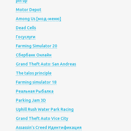
pin up
Motor Depot
Among Us [мод-меню]
Dead Cells
Госуслуги
Farming Simulator 20
Сбербанк Онлайн
Grand Theft Auto: San Andreas
The talos principle
Farming simulator 18
Реальная Рыбалка
Parking Jam 3D
Uphill Rush Water Park Racing
Grand Theft Auto Vice City
Assassin’s Creed Идентификация