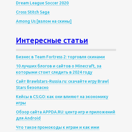
Dream League Soccer 2020
Cross Stitch Saga
Among Us [взлом на скины]
Интересные статьи
Бизнес в Team Fortress 2: торговля скинами
10 лучших блогов и сайтов о Minecraft, за
которыми стоит следить в 2024 году
Сайт Brawlstars-Russia.ru: скачайте игру Brawl
Stars безопасно
Кейсы в CS:GO: как они влияют на экономику
игры
Обзор сайта APPDA.RU: центр игр и приложений
для Android
Что такое промокоды к играм и как ими