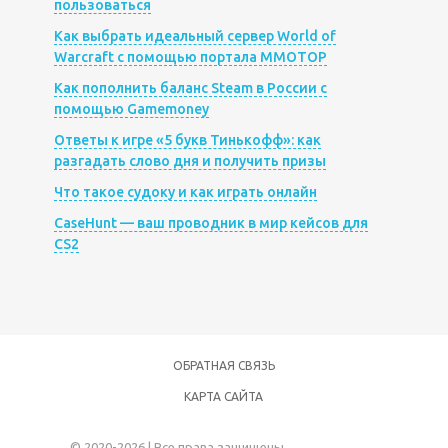
пользоваться
Как выбрать идеальный сервер World of
Warcraft с помощью портала MMOTOP
Как пополнить баланс Steam в России с
помощью Gamemoney
Ответы к игре «5 букв Тинькофф»: как
разгадать слово дня и получить призы
Что такое судоку и как играть онлайн
CaseHunt — ваш проводник в мир кейсов для
CS2
ОБРАТНАЯ СВЯЗЬ
КАРТА САЙТА
© 2020-2026 | Все права защищены.