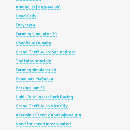
Among Us [мод-меню]
Dead Cells
Госуслуги
Farming Simulator 20
Сбербанк Онлайн
Grand Theft Auto: San Andreas
The talos principle
Farming simulator 18
Реальная Рыбалка
Parking Jam 3D
Uphill Rush Water Park Racing
Grand Theft Auto Vice City
Assassin’s Creed Идентификация
Need for speed most wanted