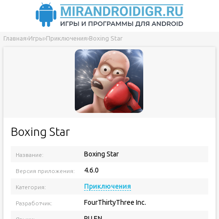
Главная
›
Игры
›
Приключения
›
Boxing Star
Boxing Star
Boxing Star
Название:
4.6.0
Версия приложения:
Приключения
Категория:
FourThirtyThree Inc.
Разработчик:
RU EN