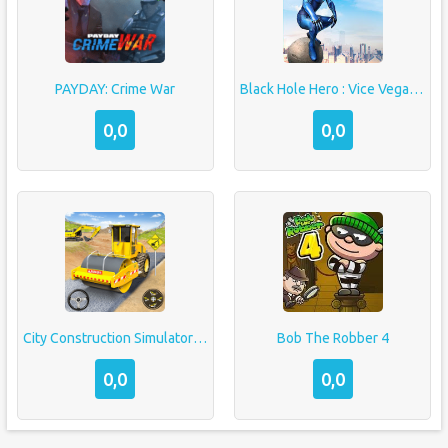
PAYDAY: Crime War
Black Hole Hero : Vice Vegas Rope Mafia
0,0
0,0
City Construction Simulator 3D
Bob The Robber 4
0,0
0,0