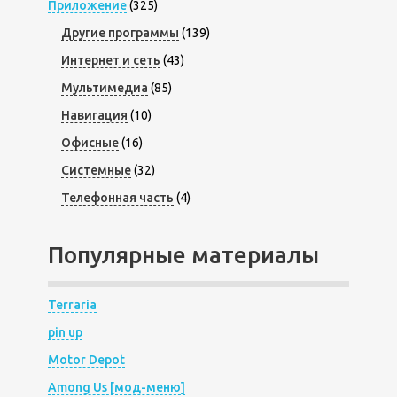
Приложение
(325)
Другие программы
(139)
Интернет и сеть
(43)
Мультимедиа
(85)
Навигация
(10)
Офисные
(16)
Системные
(32)
Телефонная часть
(4)
Популярные материалы
Terraria
pin up
Motor Depot
Among Us [мод-меню]