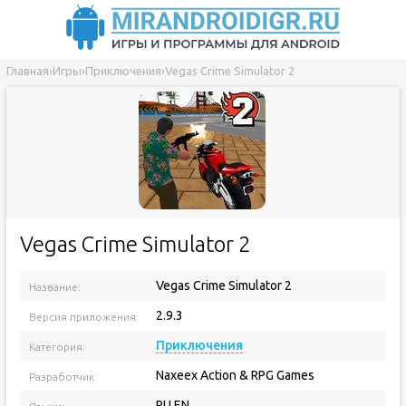
Главная
›
Игры
›
Приключения
›
Vegas Crime Simulator 2
Vegas Crime Simulator 2
Vegas Crime Simulator 2
Название:
2.9.3
Версия приложения:
Приключения
Категория:
Naxeex Action & RPG Games
Разработчик:
RU EN