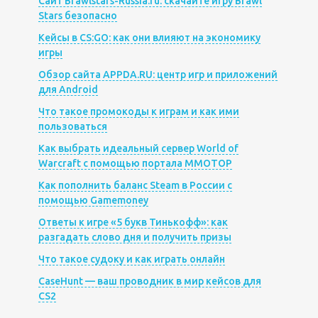
Сайт Brawlstars-Russia.ru: скачайте игру Brawl
Stars безопасно
Кейсы в CS:GO: как они влияют на экономику
игры
Обзор сайта APPDA.RU: центр игр и приложений
для Android
Что такое промокоды к играм и как ими
пользоваться
Как выбрать идеальный сервер World of
Warcraft с помощью портала MMOTOP
Как пополнить баланс Steam в России с
помощью Gamemoney
Ответы к игре «5 букв Тинькофф»: как
разгадать слово дня и получить призы
Что такое судоку и как играть онлайн
CaseHunt — ваш проводник в мир кейсов для
CS2