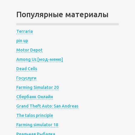
Популярные материалы
Terraria
pin up
Motor Depot
Among Us [мод-меню]
Dead Cells
Госуслуги
Farming Simulator 20
Сбербанк Онлайн
Grand Theft Auto: San Andreas
The talos principle
Farming simulator 18
Реальная Рыбалка