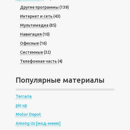
Другие программы
(139)
Интернет и сеть
(43)
Мультимедиа
(85)
Навигация
(10)
Офисные
(16)
Системные
(32)
Телефонная часть
(4)
Популярные материалы
Terraria
pin up
Motor Depot
Among Us [мод-меню]