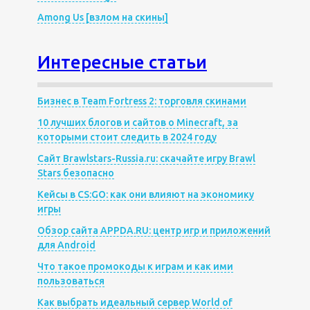
Among Us [взлом на скины]
Интересные статьи
Бизнес в Team Fortress 2: торговля скинами
10 лучших блогов и сайтов о Minecraft, за
которыми стоит следить в 2024 году
Сайт Brawlstars-Russia.ru: скачайте игру Brawl
Stars безопасно
Кейсы в CS:GO: как они влияют на экономику
игры
Обзор сайта APPDA.RU: центр игр и приложений
для Android
Что такое промокоды к играм и как ими
пользоваться
Как выбрать идеальный сервер World of