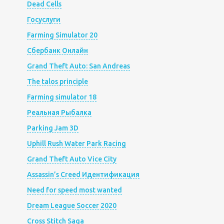
Dead Cells
Госуслуги
Farming Simulator 20
Сбербанк Онлайн
Grand Theft Auto: San Andreas
The talos principle
Farming simulator 18
Реальная Рыбалка
Parking Jam 3D
Uphill Rush Water Park Racing
Grand Theft Auto Vice City
Assassin’s Creed Идентификация
Need for speed most wanted
Dream League Soccer 2020
Cross Stitch Saga