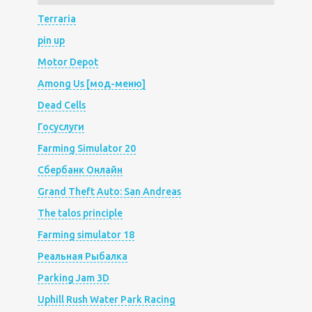
Terraria
pin up
Motor Depot
Among Us [мод-меню]
Dead Cells
Госуслуги
Farming Simulator 20
Сбербанк Онлайн
Grand Theft Auto: San Andreas
The talos principle
Farming simulator 18
Реальная Рыбалка
Parking Jam 3D
Uphill Rush Water Park Racing