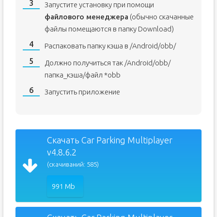
Запустите установку при помощи
файлового менеджера
(обычно скачанные
файлы помещаются в папку Download)
Распаковать папку кэша в /Android/obb/
Должно получиться так /Android/obb/
папка_кэша/файл *obb
Запустить приложение
Скачать Car Parking Multiplayer
v4.8.6.2
(скачиваний: 585)
991 Mb