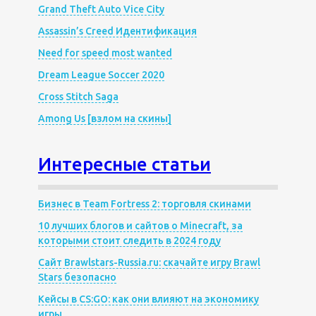
Grand Theft Auto Vice City
Assassin’s Creed Идентификация
Need for speed most wanted
Dream League Soccer 2020
Cross Stitch Saga
Among Us [взлом на скины]
Интересные статьи
Бизнес в Team Fortress 2: торговля скинами
10 лучших блогов и сайтов о Minecraft, за
которыми стоит следить в 2024 году
Сайт Brawlstars-Russia.ru: скачайте игру Brawl
Stars безопасно
Кейсы в CS:GO: как они влияют на экономику
игры