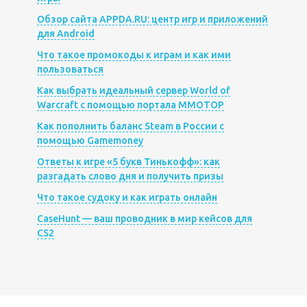
Обзор сайта APPDA.RU: центр игр и приложений
для Android
Что такое промокоды к играм и как ими
пользоваться
Как выбрать идеальный сервер World of
Warcraft с помощью портала MMOTOP
Как пополнить баланс Steam в России с
помощью Gamemoney
Ответы к игре «5 букв Тинькофф»: как
разгадать слово дня и получить призы
Что такое судоку и как играть онлайн
CaseHunt — ваш проводник в мир кейсов для
CS2