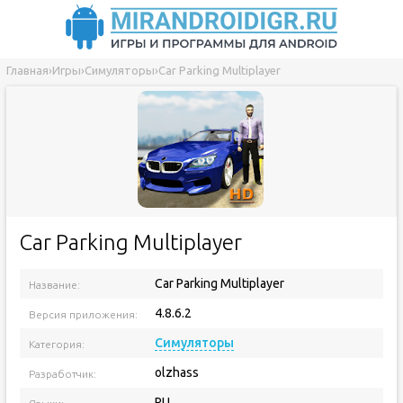
Главная
›
Игры
›
Симуляторы
›
Car Parking Multiplayer
Car Parking Multiplayer
Car Parking Multiplayer
Название:
4.8.6.2
Версия приложения:
Симуляторы
Категория:
olzhass
Разработчик:
RU