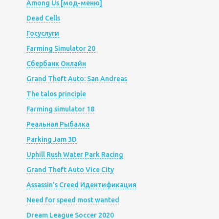
Among Us [мод-меню]
Dead Cells
Госуслуги
Farming Simulator 20
Сбербанк Онлайн
Grand Theft Auto: San Andreas
The talos principle
Farming simulator 18
Реальная Рыбалка
Parking Jam 3D
Uphill Rush Water Park Racing
Grand Theft Auto Vice City
Assassin’s Creed Идентификация
Need for speed most wanted
Dream League Soccer 2020