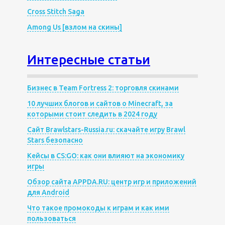
Cross Stitch Saga
Among Us [взлом на скины]
Интересные статьи
Бизнес в Team Fortress 2: торговля скинами
10 лучших блогов и сайтов о Minecraft, за
которыми стоит следить в 2024 году
Сайт Brawlstars-Russia.ru: скачайте игру Brawl
Stars безопасно
Кейсы в CS:GO: как они влияют на экономику
игры
Обзор сайта APPDA.RU: центр игр и приложений
для Android
Что такое промокоды к играм и как ими
пользоваться