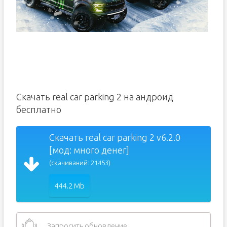
Скачать real car parking 2 на андроид
бесплатно
Скачать real car parking 2 v6.2.0
[мод: много денег]
(скачиваний: 21453)
444.2 Mb
Запросить обновление