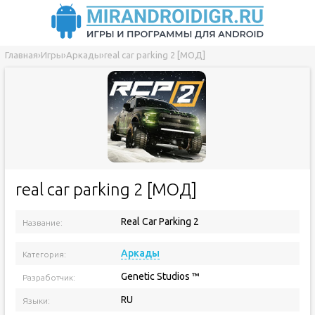
Главная
›
Игры
›
Аркады
›
real car parking 2 [МОД]
real car parking 2 [МОД]
Real Car Parking 2
Название:
Версия мода:
Аркады
Категория:
Genetic Studios ™
Разработчик:
RU
Языки: