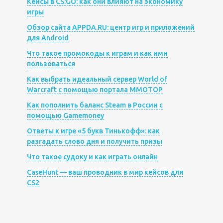
Кейсы в CS:GO: как они влияют на экономику
игры
Обзор сайта APPDA.RU: центр игр и приложений
для Android
Что такое промокоды к играм и как ими
пользоваться
Как выбрать идеальный сервер World of
Warcraft с помощью портала MMOTOP
Как пополнить баланс Steam в России с
помощью Gamemoney
Ответы к игре «5 букв Тинькофф»: как
разгадать слово дня и получить призы
Что такое судоку и как играть онлайн
CaseHunt — ваш проводник в мир кейсов для
CS2