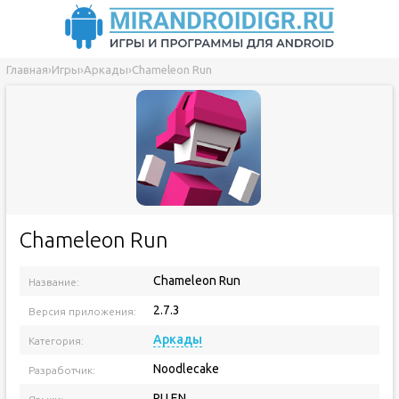
Главная
›
Игры
›
Аркады
›
Chameleon Run
Chameleon Run
Chameleon Run
Название:
2.7.3
Версия приложения:
Аркады
Категория:
Noodlecake
Разработчик:
RU EN