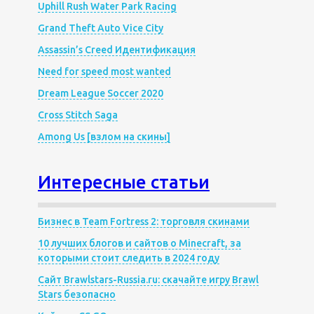
Uphill Rush Water Park Racing
Grand Theft Auto Vice City
Assassin’s Creed Идентификация
Need for speed most wanted
Dream League Soccer 2020
Cross Stitch Saga
Among Us [взлом на скины]
Интересные статьи
Бизнес в Team Fortress 2: торговля скинами
10 лучших блогов и сайтов о Minecraft, за
которыми стоит следить в 2024 году
Сайт Brawlstars-Russia.ru: скачайте игру Brawl
Stars безопасно