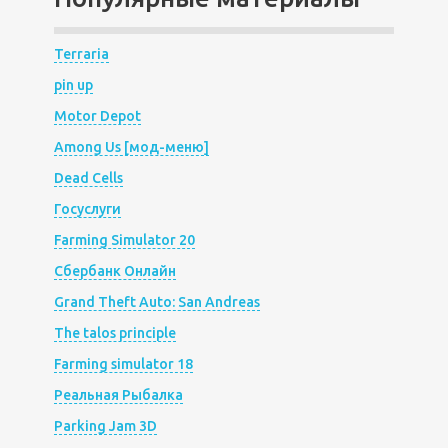
Terraria
pin up
Motor Depot
Among Us [мод-меню]
Dead Cells
Госуслуги
Farming Simulator 20
Сбербанк Онлайн
Grand Theft Auto: San Andreas
The talos principle
Farming simulator 18
Реальная Рыбалка
Parking Jam 3D