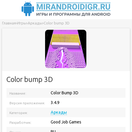
Главная
›
Игры
›
Аркады
›
Сolor bump 3D
Сolor bump 3D
Color Bump 3D
Название:
3.4.9
Версия приложения:
Аркады
Категория:
Good Job Games
Разработчик:
RU