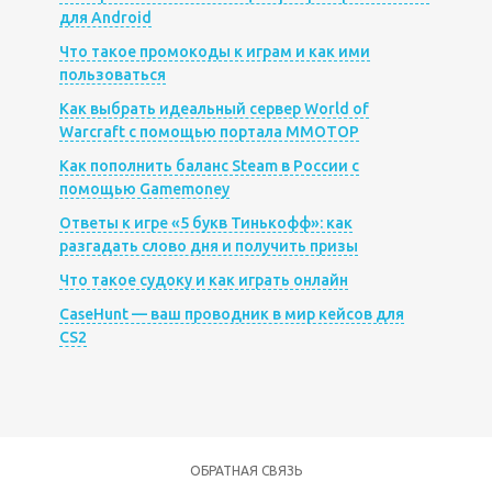
для Android
Что такое промокоды к играм и как ими
пользоваться
Как выбрать идеальный сервер World of
Warcraft с помощью портала MMOTOP
Как пополнить баланс Steam в России с
помощью Gamemoney
Ответы к игре «5 букв Тинькофф»: как
разгадать слово дня и получить призы
Что такое судоку и как играть онлайн
CaseHunt — ваш проводник в мир кейсов для
CS2
ОБРАТНАЯ СВЯЗЬ