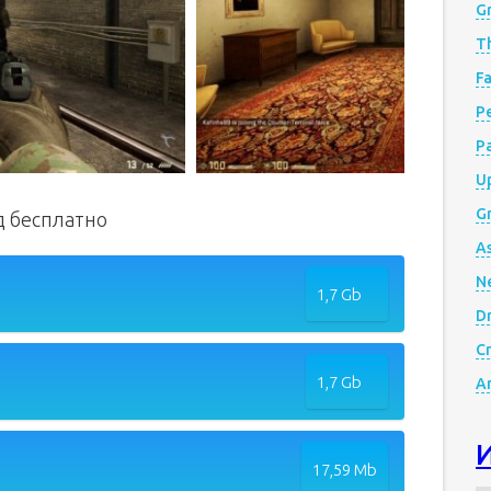
G
Th
Fa
Р
P
Up
Gr
ид бесплатно
A
N
1,7 Gb
D
Cr
1,7 Gb
A
17,59 Mb