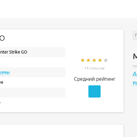
GO
nter Strike GO
14 голосов
шены
Д
Средний рейтинг
ve
И
+