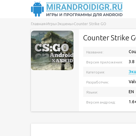
Главная
›
Игры
›
Экшены
›
Counter Strike GO
Counter Strike 
Cou
Название:
3.8
Версия приложения:
Эк
Категория:
Val
Разработчик:
EN
Языки:
1.6
Версия андроид: