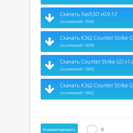
Скачать Xash3D v0.9.12
(скачиваний: 1926)
Скачать КЭШ Counter Strike G
(скачиваний: 2839)
Скачать Counter Strike GO v1.
(скачиваний: 1905)
Скачать КЭШ Counter Strike G
(скачиваний: 1862)
0
Комментировать