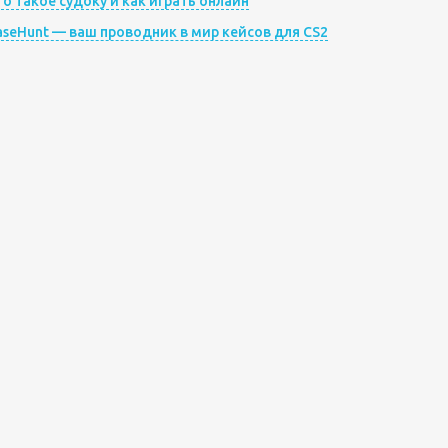
то такое судоку и как играть онлайн
aseHunt — ваш проводник в мир кейсов для CS2