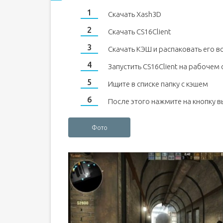
Скачать Xash3D
Скачать CS16Client
Скачать КЭШ и распаковать его 
Запустить CS16Client на рабочем 
Ищите в списке папку с кэшем
После этого нажмите на кнопку в
Фото