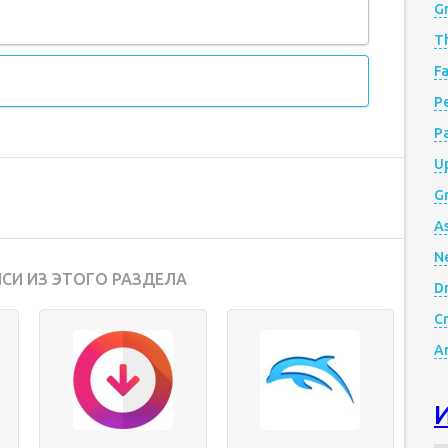
G
Th
Fa
Р
P
Up
Gr
A
N
СИ ИЗ ЭТОГО РАЗДЕЛА
D
Cr
A