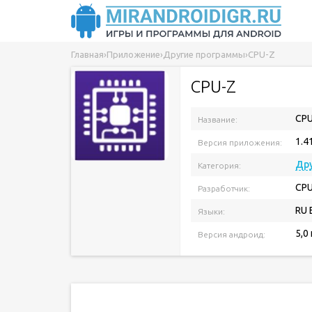
Главная
›
Приложение
›
Другие программы
›
CPU-Z
CPU-Z
CPU
Название:
1.4
Версия приложения:
Др
Категория:
CPU
Разработчик:
RU 
Языки:
5,0
Версия андроид: