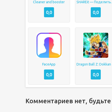
Cleaner and booster
SHAREit —
0,0
0,0
FaceApp
Dra
0,0
0,0
Комментариев нет, будьте