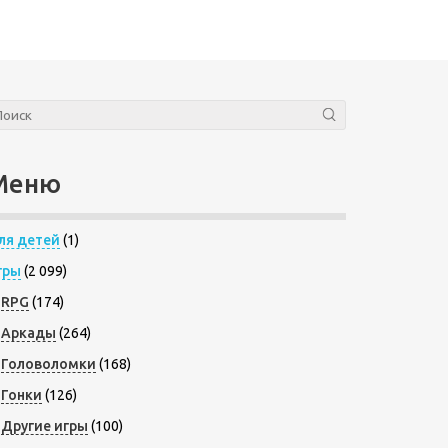
Меню
ля детей
(1)
гры
(2 099)
RPG
(174)
Аркады
(264)
Головоломки
(168)
Гонки
(126)
Другие игры
(100)