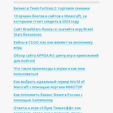
Бизнес в Team Fortress 2: торговля скинами
10 лучших блогов и сайтов о Minecraft, за
которыми стоит следить в 2024 году
Сайт Brawlstars-Russia.ru: скачайте игру Brawl
Stars безопасно
Кейсы в CS:GO: как они влияют на экономику
игры
Обзор сайта APPDA.RU: центр игр и приложений
для Android
Что такое промокоды к играм и как ими
пользоваться
Как выбрать идеальный сервер World of
Warcraft с помощью портала MMOTOP
Как пополнить баланс Steam в России с
помощью Gamemoney
Ответы к игре «5 букв Тинькофф»: как