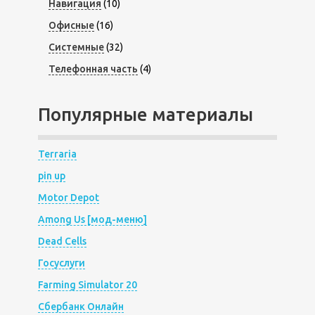
Навигация
(10)
Офисные
(16)
Системные
(32)
Телефонная часть
(4)
Популярные материалы
Terraria
pin up
Motor Depot
Among Us [мод-меню]
Dead Cells
Госуслуги
Farming Simulator 20
Сбербанк Онлайн