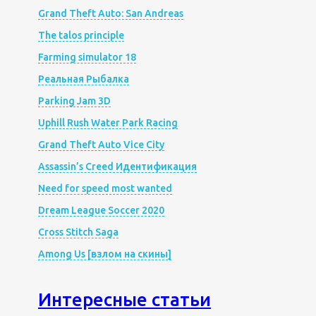
Grand Theft Auto: San Andreas
The talos principle
Farming simulator 18
Реальная Рыбалка
Parking Jam 3D
Uphill Rush Water Park Racing
Grand Theft Auto Vice City
Assassin’s Creed Идентификация
Need for speed most wanted
Dream League Soccer 2020
Cross Stitch Saga
Among Us [взлом на скины]
Интересные статьи