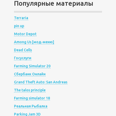
Популярные материалы
Terraria
pin up
Motor Depot
Among Us [мод-меню]
Dead Cells
Госуслуги
Farming Simulator 20
Сбербанк Онлайн
Grand Theft Auto: San Andreas
The talos principle
Farming simulator 18
Реальная Рыбалка
Parking Jam 3D