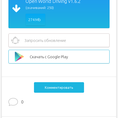
Open World Driving v1.6.2
(скачиваний: 250)
274 Mb
Запросить обновление
Скачать с Google Play
Комментировать
0