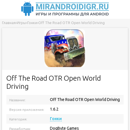
Главная
›
Игры
›
Гонки
›
Off The Road OTR Open World Driving
Off The Road OTR Open World
Driving
Off The Road OTR Open World Driving
Название:
1.6.2
Версия приложения:
Гонки
Категория:
DogByte Games
Разработчик: