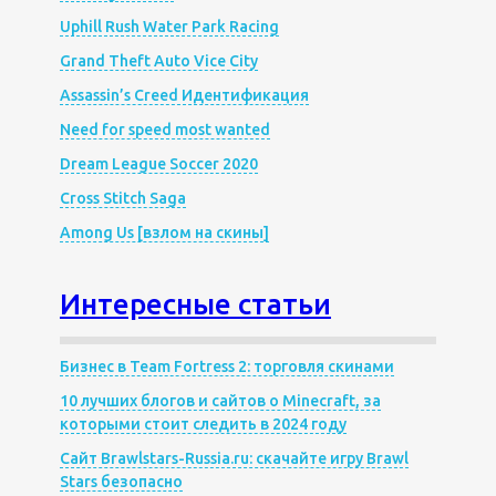
Uphill Rush Water Park Racing
Grand Theft Auto Vice City
Assassin’s Creed Идентификация
Need for speed most wanted
Dream League Soccer 2020
Cross Stitch Saga
Among Us [взлом на скины]
Интересные статьи
Бизнес в Team Fortress 2: торговля скинами
10 лучших блогов и сайтов о Minecraft, за
которыми стоит следить в 2024 году
Сайт Brawlstars-Russia.ru: скачайте игру Brawl
Stars безопасно