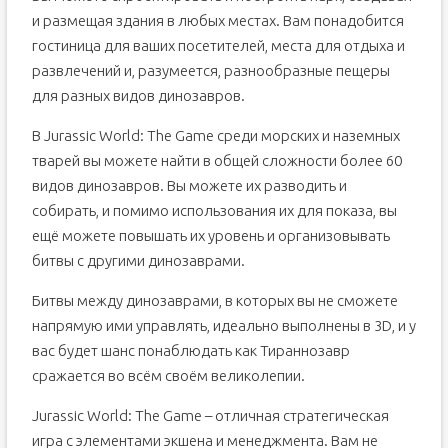
и размещая здания в любых местах. Вам понадобится
гостиница для ваших посетителей, места для отдыха и
развлечений и, разумеется, разнообразные пещеры
для разных видов динозавров.
В Jurassic World: The Game среди морских и наземных
тварей вы можете найти в общей сложности более 60
видов динозавров. Вы можете их разводить и
собирать, и помимо использования их для показа, вы
ещё можете повышать их уровень и организовывать
битвы с другими динозаврами.
Битвы между динозаврами, в которых вы не сможете
напрямую ими управлять, идеально выполнены в 3D, и у
вас будет шанс понаблюдать как Тираннозавр
сражается во всём своём великолепии.
Jurassic World: The Game – отличная стратегическая
игра с элементами экшена и менеджмента. Вам не