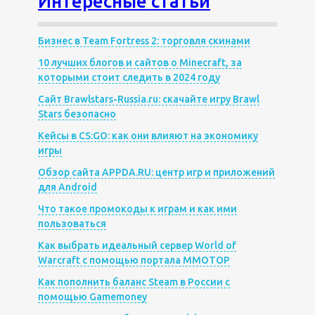
Интересные статьи
Бизнес в Team Fortress 2: торговля скинами
10 лучших блогов и сайтов о Minecraft, за
которыми стоит следить в 2024 году
Сайт Brawlstars-Russia.ru: скачайте игру Brawl
Stars безопасно
Кейсы в CS:GO: как они влияют на экономику
игры
Обзор сайта APPDA.RU: центр игр и приложений
для Android
Что такое промокоды к играм и как ими
пользоваться
Как выбрать идеальный сервер World of
Warcraft с помощью портала MMOTOP
Как пополнить баланс Steam в России с
помощью Gamemoney