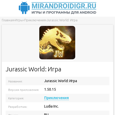
Главная
›
Игры
›
Приключения
›
Jurassic World: Игра
Jurassic World: Игра
Jurassic World: Игра
Название:
1.50.15
Версия приложения:
Приключения
Категория:
Ludia Inc.
Разработчик:
RU