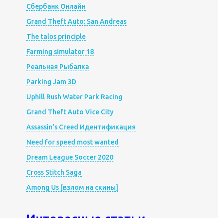
Сбербанк Онлайн
Grand Theft Auto: San Andreas
The talos principle
Farming simulator 18
Реальная Рыбалка
Parking Jam 3D
Uphill Rush Water Park Racing
Grand Theft Auto Vice City
Assassin’s Creed Идентификация
Need for speed most wanted
Dream League Soccer 2020
Cross Stitch Saga
Among Us [взлом на скины]