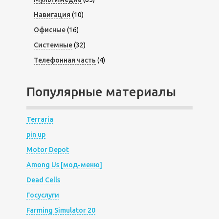
Навигация
(10)
Офисные
(16)
Системные
(32)
Телефонная часть
(4)
Популярные материалы
Terraria
pin up
Motor Depot
Among Us [мод-меню]
Dead Cells
Госуслуги
Farming Simulator 20