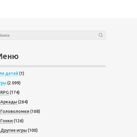
Меню
ля детей
(1)
гры
(2 099)
RPG
(174)
Аркады
(264)
Головоломки
(168)
Гонки
(126)
Другие игры
(100)