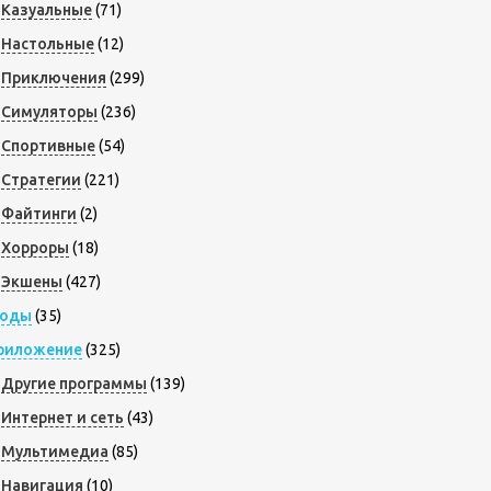
Казуальные
(71)
Настольные
(12)
Приключения
(299)
Симуляторы
(236)
Спортивные
(54)
Стратегии
(221)
Файтинги
(2)
Хорроры
(18)
Экшены
(427)
оды
(35)
риложение
(325)
Другие программы
(139)
Интернет и сеть
(43)
Мультимедиа
(85)
Навигация
(10)