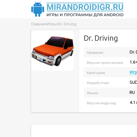
Главная
›
Игры
›
Dr. Driving
Dr. Driving
Dr. 
Название:
1.6
Версия приложения:
Иг
Категория:
SUD
Разработчик:
RU
Языки:
4.1
Версия андроид: