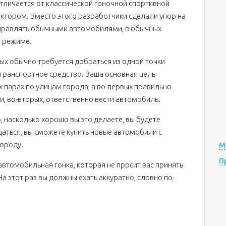
отличается от классической гоночной спортивной
ктором. Вместо этого разработчики сделали упор на
управлять обычными автомобилями, в обычных
м режиме.
ых обычно требуется добраться из одной точки
 транспортное средство. Ваша основная цель
ех парах по улицам города, а во-первых правильно
 и, во-вторых, ответственно вести автомобиль.
, насколько хорошо вы это делаете, вы будете
адаться, вы сможете купить новые автомобили с
городу.
М
П
 автомобильная гонка, которая не просит вас принять
а этот раз вы должны ехать аккуратно, словно по-