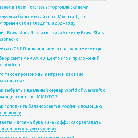
изнес в Team Fortress 2: торговля скинами
0 лучших блогов и сайтов о Minecraft, за
оторыми стоит следить в 2024 году
йт Brawlstars-Russia.ru: скачайте игру Brawl Stars
езопасно
ейсы в CS:GO: как они влияют на экономику игры
бзор сайта APPDA.RU: центр игр и приложений
ля Android
то такое промокоды к играм и как ими
ользоваться
ак выбрать идеальный сервер World of Warcraft с
омощью портала MMOTOP
ак пополнить баланс Steam в России с помощью
amemoney
тветы к игре «5 букв Тинькофф»: как разгадать
лово дня и получить призы