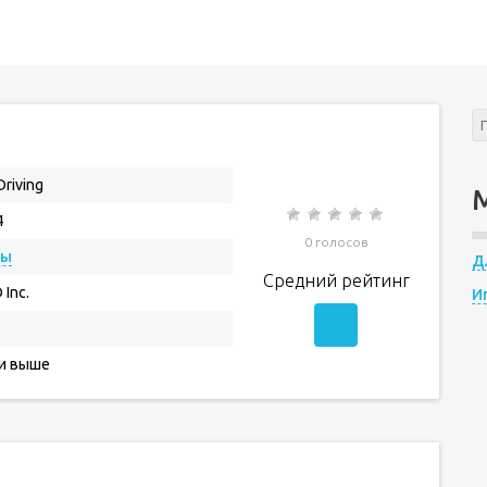
Driving
4
0 голосов
ры
Д
Средний рейтинг
 Inc.
И
 и выше