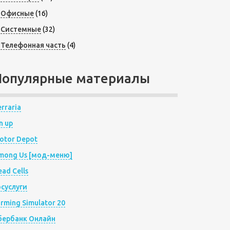
Офисные
(16)
Системные
(32)
Телефонная часть
(4)
Популярные материалы
rraria
n up
otor Depot
mong Us [мод-меню]
ad Cells
осуслуги
arming Simulator 20
бербанк Онлайн