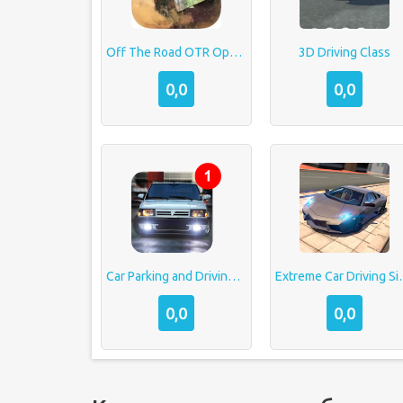
Off The Road OTR Open World Driving
3D Driving Class
0,0
0,0
Car Parking and Driving Simulator
Extreme Car
0,0
0,0