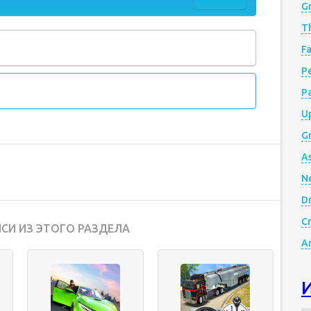
G
Th
Fa
Р
P
Up
Gr
A
N
D
Cr
СИ ИЗ ЭТОГО РАЗДЕЛА
A