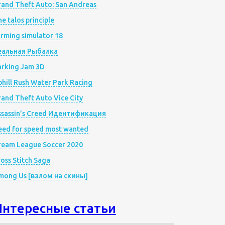
rand Theft Auto: San Andreas
e talos principle
rming simulator 18
еальная Рыбалка
arking Jam 3D
hill Rush Water Park Racing
and Theft Auto Vice City
ssassin’s Creed Идентификация
eed for speed most wanted
ream League Soccer 2020
oss Stitch Saga
mong Us [взлом на скины]
Интересные статьи