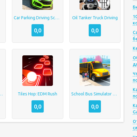
Б
1
Car Parking Driving School
Oil Tanker Truck Driving
к
0,0
0,0
Са
б
К
О
д
Ч
п
К
 Driving Simulator
Tiles Hop: EDM Rush
School Bus Simulator Driving
п
К
0,0
0,0
G
О
с