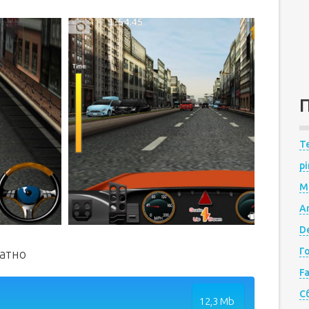
Te
pi
M
A
De
Г
латно
F
С
12,3 Mb