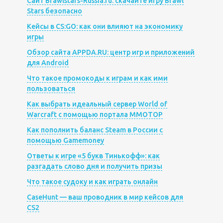
Сайт Brawlstars-Russia.ru: скачайте игру Brawl
Stars безопасно
Кейсы в CS:GO: как они влияют на экономику
игры
Обзор сайта APPDA.RU: центр игр и приложений
для Android
Что такое промокоды к играм и как ими
пользоваться
Как выбрать идеальный сервер World of
Warcraft с помощью портала MMOTOP
Как пополнить баланс Steam в России с
помощью Gamemoney
Ответы к игре «5 букв Тинькофф»: как
разгадать слово дня и получить призы
Что такое судоку и как играть онлайн
CaseHunt — ваш проводник в мир кейсов для
CS2