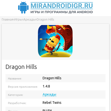
Главная
›
Игры
›
Аркады
›
Dragon Hills
Dragon Hills
Dragon Hills
Название:
1.4.8
Версия приложения:
Аркады
Категория:
Rebel Twins
Разработчик:
RU EN