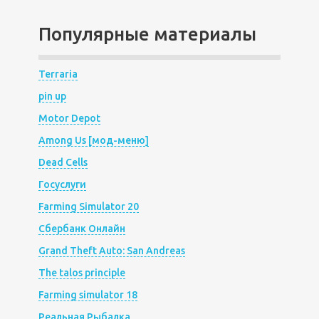
Популярные материалы
Terraria
pin up
Motor Depot
Among Us [мод-меню]
Dead Cells
Госуслуги
Farming Simulator 20
Сбербанк Онлайн
Grand Theft Auto: San Andreas
The talos principle
Farming simulator 18
Реальная Рыбалка