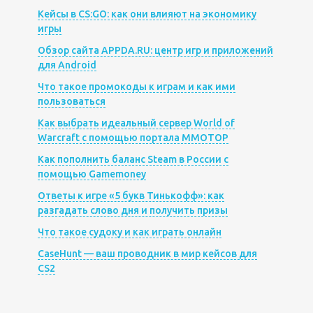
Кейсы в CS:GO: как они влияют на экономику
игры
Обзор сайта APPDA.RU: центр игр и приложений
для Android
Что такое промокоды к играм и как ими
пользоваться
Как выбрать идеальный сервер World of
Warcraft с помощью портала MMOTOP
Как пополнить баланс Steam в России с
помощью Gamemoney
Ответы к игре «5 букв Тинькофф»: как
разгадать слово дня и получить призы
Что такое судоку и как играть онлайн
CaseHunt — ваш проводник в мир кейсов для
CS2