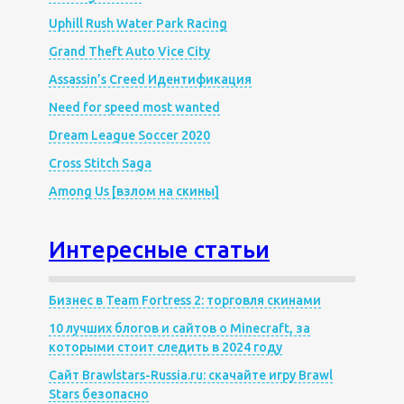
Uphill Rush Water Park Racing
Grand Theft Auto Vice City
Assassin’s Creed Идентификация
Need for speed most wanted
Dream League Soccer 2020
Cross Stitch Saga
Among Us [взлом на скины]
Интересные статьи
Бизнес в Team Fortress 2: торговля скинами
10 лучших блогов и сайтов о Minecraft, за
которыми стоит следить в 2024 году
Сайт Brawlstars-Russia.ru: скачайте игру Brawl
Stars безопасно