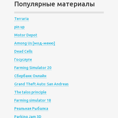
Популярные материалы
Terraria
pin up
Motor Depot
Among Us [мод-меню]
Dead Cells
Госуслуги
Farming Simulator 20
Сбербанк Онлайн
Grand Theft Auto: San Andreas
The talos principle
Farming simulator 18
Реальная Рыбалка
Parking Jam 3D