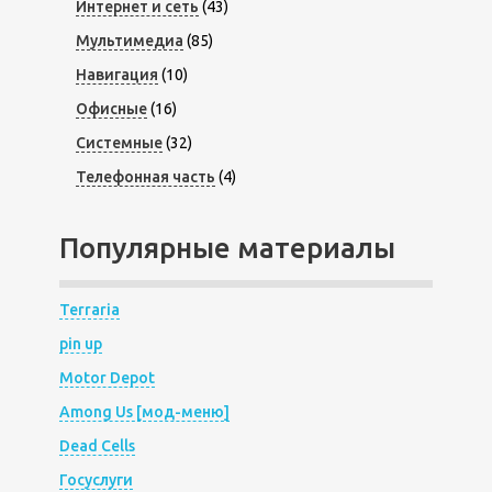
Интернет и сеть
(43)
Мультимедиа
(85)
Навигация
(10)
Офисные
(16)
Системные
(32)
Телефонная часть
(4)
Популярные материалы
Terraria
pin up
Motor Depot
Among Us [мод-меню]
Dead Cells
Госуслуги