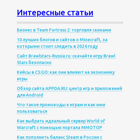
Интересные статьи
Бизнес в Team Fortress 2: торговля скинами
10 лучших блогов и сайтов о Minecraft, за
которыми стоит следить в 2024 году
Сайт Brawlstars-Russia.ru: скачайте игру Brawl
Stars безопасно
Кейсы в CS:GO: как они влияют на экономику
игры
Обзор сайта APPDA.RU: центр игр и приложений
для Android
Что такое промокоды к играм и как ими
пользоваться
Как выбрать идеальный сервер World of
Warcraft с помощью портала MMOTOP
Как пополнить баланс Steam в России с