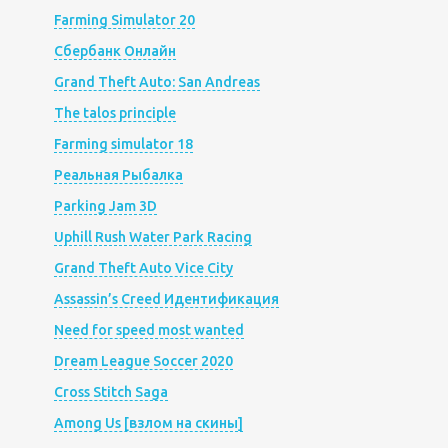
Farming Simulator 20
Сбербанк Онлайн
Grand Theft Auto: San Andreas
The talos principle
Farming simulator 18
Реальная Рыбалка
Parking Jam 3D
Uphill Rush Water Park Racing
Grand Theft Auto Vice City
Assassin’s Creed Идентификация
Need for speed most wanted
Dream League Soccer 2020
Cross Stitch Saga
Among Us [взлом на скины]