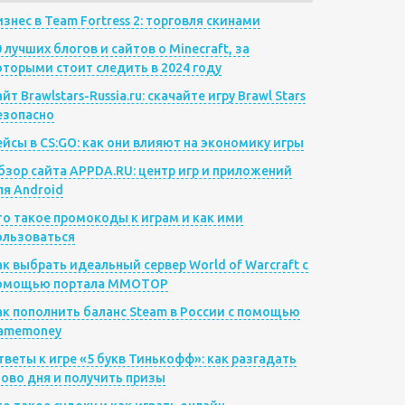
изнес в Team Fortress 2: торговля скинами
0 лучших блогов и сайтов о Minecraft, за
оторыми стоит следить в 2024 году
йт Brawlstars-Russia.ru: скачайте игру Brawl Stars
езопасно
ейсы в CS:GO: как они влияют на экономику игры
бзор сайта APPDA.RU: центр игр и приложений
ля Android
то такое промокоды к играм и как ими
ользоваться
ак выбрать идеальный сервер World of Warcraft с
омощью портала MMOTOP
ак пополнить баланс Steam в России с помощью
amemoney
тветы к игре «5 букв Тинькофф»: как разгадать
лово дня и получить призы