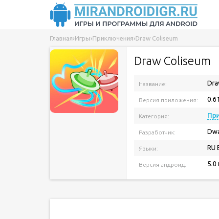
Главная
›
Игры
›
Приключения
›
Draw Coliseum
Draw Coliseum
Dra
Название:
0.6
Версия приложения:
Пр
Категория:
Dwa
Разработчик:
RU 
Языки:
5.0
Версия андроид: