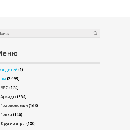
Меню
ля детей
(1)
гры
(2 099)
RPG
(174)
Аркады
(264)
Головоломки
(168)
Гонки
(126)
Другие игры
(100)