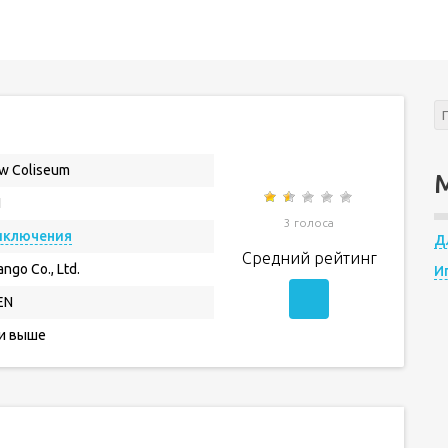
w Coliseum
1
3 голоса
иключения
Д
Средний рейтинг
ngo Co., Ltd.
И
EN
 и выше