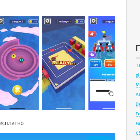
Te
pi
M
A
De
Г
бесплатно
F
С