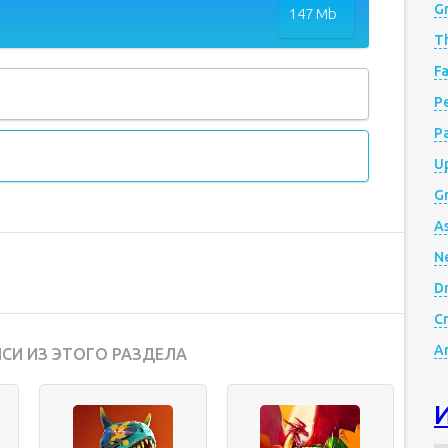
G
147 Mb
Th
Fa
Р
P
Up
Gr
A
N
D
Cr
A
СИ ИЗ ЭТОГО РАЗДЕЛА