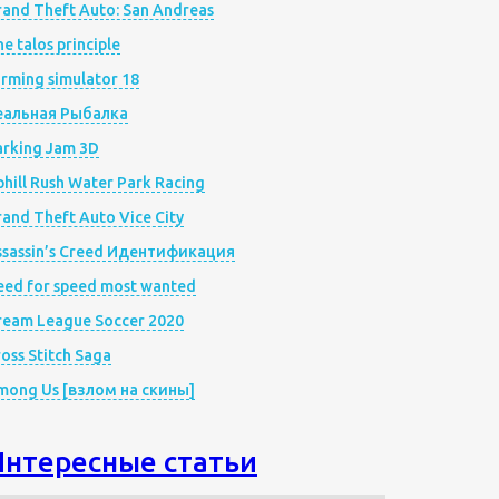
rand Theft Auto: San Andreas
e talos principle
rming simulator 18
еальная Рыбалка
arking Jam 3D
hill Rush Water Park Racing
and Theft Auto Vice City
ssassin’s Creed Идентификация
eed for speed most wanted
ream League Soccer 2020
oss Stitch Saga
mong Us [взлом на скины]
Интересные статьи