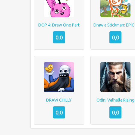
DOP 4: Draw One Part
Draw a Stickman: EPIC
0,0
0,0
DRAW CHILLY
Odin: Valhalla Rising
0,0
0,0