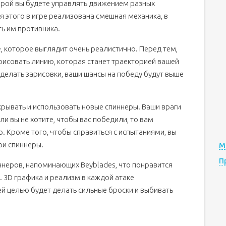
оторой вы будете управлять движением разных
ля этого в игре реализована смешная механика, в
ть им противника.
е, которое выглядит очень реалистично. Перед тем,
арисовать линию, которая станет траекторией вашей
 делать зарисовки, ваши шансы на победу будут выше
рывать и использовать новые спиннеры. Ваши враги
сли вы не хотите, чтобы вас победили, то вам
. Кроме того, чтобы справиться с испытаниями, вы
ои спиннеры.
М
П
ннеров, напоминающих Beyblades, что понравится
 3D графика и реализм в каждой атаке
й целью будет делать сильные броски и выбивать