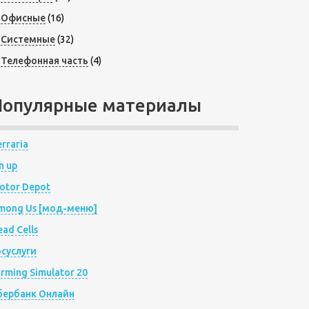
Офисные
(16)
Системные
(32)
Телефонная часть
(4)
Популярные материалы
rraria
n up
otor Depot
mong Us [мод-меню]
ad Cells
осуслуги
arming Simulator 20
бербанк Онлайн