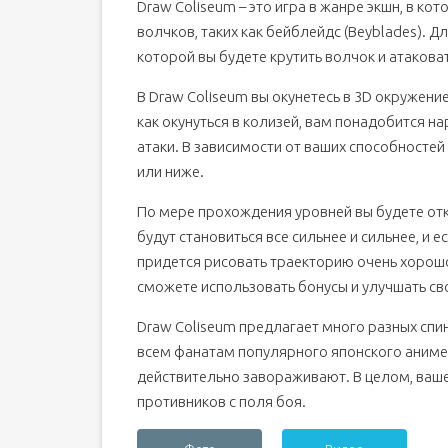
Draw Coliseum – это игра в жанре экшн, в к
волчков, таких как бейблейдс (Beyblades). Д
которой вы будете крутить волчок и атакова
В Draw Coliseum вы окунетесь в 3D окружени
как окунуться в колизей, вам понадобится н
атаки. В зависимости от ваших способностей
или ниже.
По мере прохождения уровней вы будете отк
будут становиться все сильнее и сильнее, и е
придется рисовать траекторию очень хорошо
сможете использовать бонусы и улучшать св
Draw Coliseum предлагает много разных спи
всем фанатам популярного японского аниме.
действительно завораживают. В целом, ваше
противников с поля боя.