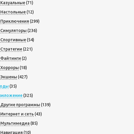
Казуальные
(71)
Настольные
(12)
Приключения
(299)
Симуляторы
(236)
Спортивные
(54)
Стратегии
(221)
Файтинги
(2)
Хорроры
(18)
Экшены
(427)
оды
(35)
риложение
(325)
Другие программы
(139)
Интернет и сеть
(43)
Мультимедиа
(85)
Навигация
(10)