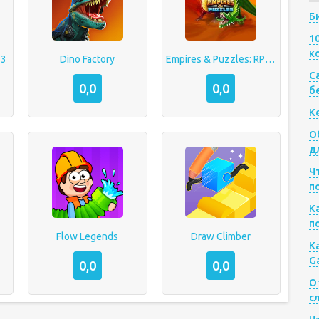
Б
1
к
 3
Dino Factory
Empires & Puzzles: RPG Quest
Са
0,0
0,0
б
К
О
д
Ч
п
К
п
Flow Legends
Draw Climber
К
G
0,0
0,0
О
с