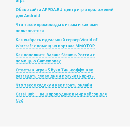
игры
Обзор сайта APPDA.RU: центр игр и приложений
для Android
Что такое промокоды к играм и как ими
пользоваться
Как выбрать идеальный сервер World of
Warcraft с помощью портала MMOTOP
Как пополнить баланс Steam в России с
помощью Gamemoney
Ответы к игре «5 букв Тинькофф»: как
разгадать слово дня и получить призы
Что такое судоку и как играть онлайн
CaseHunt — ваш проводник в мир кейсов для
CS2