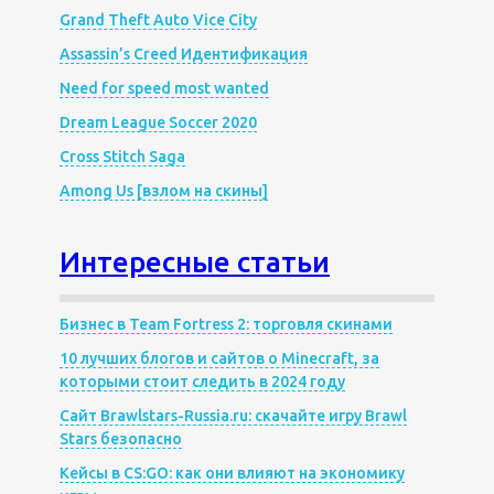
Grand Theft Auto Vice City
Assassin’s Creed Идентификация
Need for speed most wanted
Dream League Soccer 2020
Cross Stitch Saga
Among Us [взлом на скины]
Интересные статьи
Бизнес в Team Fortress 2: торговля скинами
10 лучших блогов и сайтов о Minecraft, за
которыми стоит следить в 2024 году
Сайт Brawlstars-Russia.ru: скачайте игру Brawl
Stars безопасно
Кейсы в CS:GO: как они влияют на экономику