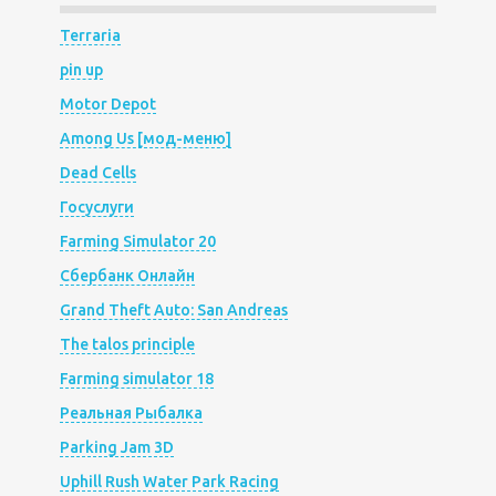
Terraria
pin up
Motor Depot
Among Us [мод-меню]
Dead Cells
Госуслуги
Farming Simulator 20
Сбербанк Онлайн
Grand Theft Auto: San Andreas
The talos principle
Farming simulator 18
Реальная Рыбалка
Parking Jam 3D
Uphill Rush Water Park Racing