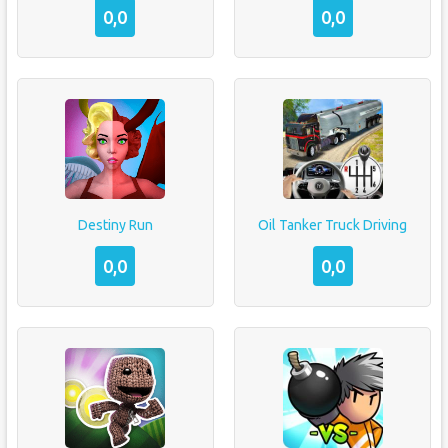
0,0
0,0
Destiny Run
Oil Tanker Truck Driving
0,0
0,0