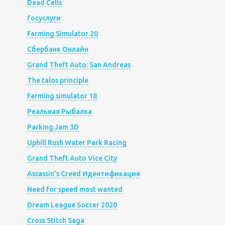
Dead Cells
Госуслуги
Farming Simulator 20
Сбербанк Онлайн
Grand Theft Auto: San Andreas
The talos principle
Farming simulator 18
Реальная Рыбалка
Parking Jam 3D
Uphill Rush Water Park Racing
Grand Theft Auto Vice City
Assassin’s Creed Идентификация
Need for speed most wanted
Dream League Soccer 2020
Cross Stitch Saga