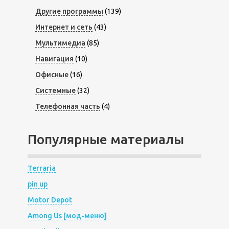
Другие программы
(139)
Интернет и сеть
(43)
Мультимедиа
(85)
Навигация
(10)
Офисные
(16)
Системные
(32)
Телефонная часть
(4)
Популярные материалы
Terraria
pin up
Motor Depot
Among Us [мод-меню]