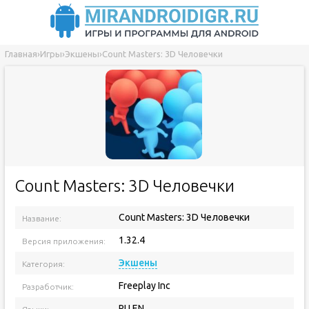
Главная
›
Игры
›
Экшены
›
Count Masters: 3D Человечки
Count Masters: 3D Человечки
Count Masters: 3D Человечки
Название:
1.32.4
Версия приложения:
Экшены
Категория:
Freeplay Inc
Разработчик:
RU EN