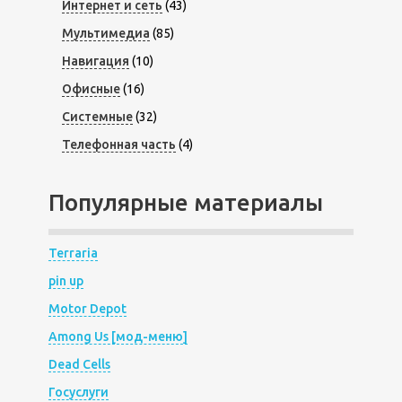
Интернет и сеть
(43)
Мультимедиа
(85)
Навигация
(10)
Офисные
(16)
Системные
(32)
Телефонная часть
(4)
Популярные материалы
Terraria
pin up
Motor Depot
Among Us [мод-меню]
Dead Cells
Госуслуги