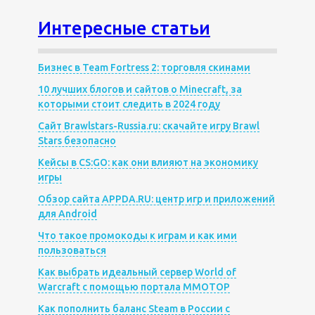
Интересные статьи
Бизнес в Team Fortress 2: торговля скинами
10 лучших блогов и сайтов о Minecraft, за
которыми стоит следить в 2024 году
Сайт Brawlstars-Russia.ru: скачайте игру Brawl
Stars безопасно
Кейсы в CS:GO: как они влияют на экономику
игры
Обзор сайта APPDA.RU: центр игр и приложений
для Android
Что такое промокоды к играм и как ими
пользоваться
Как выбрать идеальный сервер World of
Warcraft с помощью портала MMOTOP
Как пополнить баланс Steam в России с