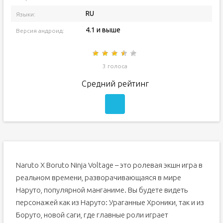
RU
Языки:
4.1 и выше
Версия андроид:
3 голоса
Средний рейтинг
Naruto X Boruto Ninja Voltage – это ролевая экшн игра в
реальном времени, разворачивающаяся в мире
Наруто, популярной манганиме. Вы будете видеть
персонажей как из Наруто: Ураганные Хроники, так и из
Боруто, новой саги, где главные роли играет