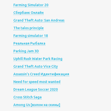
Farming Simulator 20
Сбербанк Онлайн
Grand Theft Auto: San Andreas
The talos principle
Farming simulator 18
Реальная Рыбалка
Parking Jam 3D
Uphill Rush Water Park Racing
Grand Theft Auto Vice City
Assassin’s Creed Идентификация
Need for speed most wanted
Dream League Soccer 2020
Cross Stitch Saga
Among Us [взлом на скины]