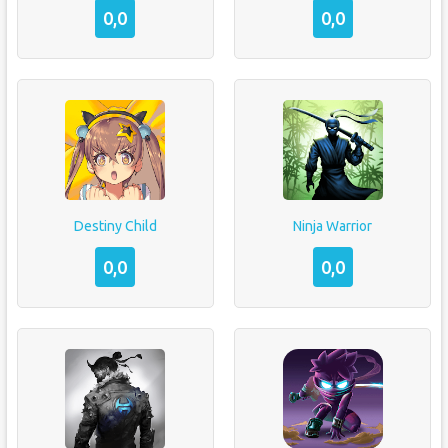
0,0
0,0
Destiny Child
Ninja Warrior
0,0
0,0