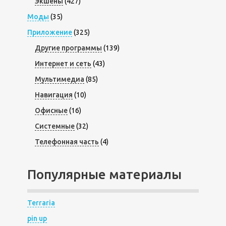
Экшены
(427)
Моды
(35)
Приложение
(325)
Другие программы
(139)
Интернет и сеть
(43)
Мультимедиа
(85)
Навигация
(10)
Офисные
(16)
Системные
(32)
Телефонная часть
(4)
Популярные материалы
Terraria
pin up