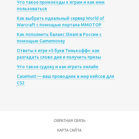
Что такое промокоды к играм и как ими
пользоваться
Как выбрать идеальный сервер World of
Warcraft с помощью портала MMOTOP
Как пополнить баланс Steam в России с
помощью Gamemoney
Ответы к игре «5 букв Тинькофф»: как
разгадать слово дня и получить призы
Что такое судоку и как играть онлайн
CaseHunt — ваш проводник в мир кейсов для
CS2
ОБРАТНАЯ СВЯЗЬ
КАРТА САЙТА