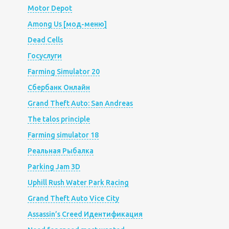
Motor Depot
Among Us [мод-меню]
Dead Cells
Госуслуги
Farming Simulator 20
Сбербанк Онлайн
Grand Theft Auto: San Andreas
The talos principle
Farming simulator 18
Реальная Рыбалка
Parking Jam 3D
Uphill Rush Water Park Racing
Grand Theft Auto Vice City
Assassin’s Creed Идентификация