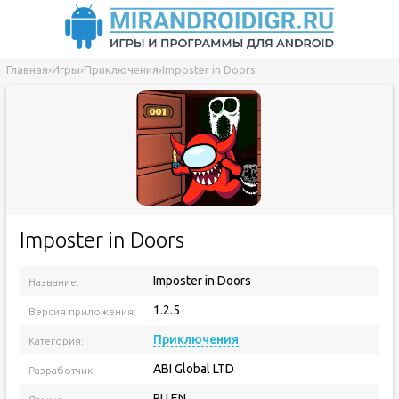
Главная
›
Игры
›
Приключения
›
Imposter in Doors
Imposter in Doors
Imposter in Doors
Название:
1.2.5
Версия приложения:
Приключения
Категория:
ABI Global LTD
Разработчик:
RU EN