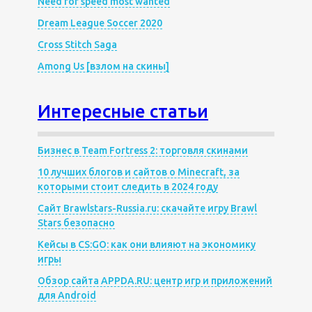
Need for speed most wanted
Dream League Soccer 2020
Cross Stitch Saga
Among Us [взлом на скины]
Интересные статьи
Бизнес в Team Fortress 2: торговля скинами
10 лучших блогов и сайтов о Minecraft, за
которыми стоит следить в 2024 году
Сайт Brawlstars-Russia.ru: скачайте игру Brawl
Stars безопасно
Кейсы в CS:GO: как они влияют на экономику
игры
Обзор сайта APPDA.RU: центр игр и приложений
для Android