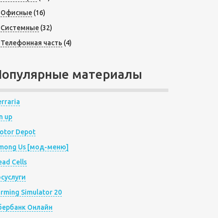
Офисные
(16)
Системные
(32)
Телефонная часть
(4)
Популярные материалы
rraria
n up
otor Depot
mong Us [мод-меню]
ad Cells
осуслуги
arming Simulator 20
бербанк Онлайн