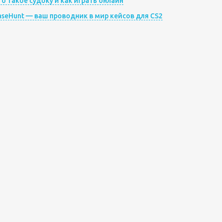
то такое судоку и как играть онлайн
aseHunt — ваш проводник в мир кейсов для CS2