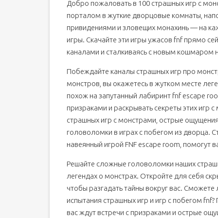
Добро пожаловать в 100 страшных игр с мон
порталом в жуткие дворцовые комнаты, напо
привидениями и зловещих монахинь — на ка
игры. Скачайте эти игры ужасов fnf прямо се
каналами и сталкиваясь с новым кошмаром 
Побеждайте каналы страшных игр про монстр
монстров, вы окажетесь в жутком месте леге
похож на запутанный лабиринт fnf escape ro
призраками и раскрывать секреты этих игр 
страшных игр с монстрами, острые ощущения 
головоломки в играх с побегом из дворца. С
навеянный игрой FNF escape room, помогут в
Решайте сложные головоломки наших страшны
легендах о монстрах. Откройте для себя скр
чтобы разгадать тайны вокруг вас. Сможете 
испытания страшных игр и игр с побегом fnf? 
вас ждут встречи с призраками и острые ощу