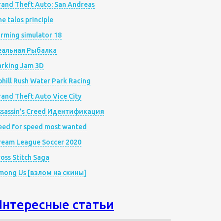
rand Theft Auto: San Andreas
e talos principle
rming simulator 18
еальная Рыбалка
arking Jam 3D
hill Rush Water Park Racing
and Theft Auto Vice City
ssassin’s Creed Идентификация
eed for speed most wanted
ream League Soccer 2020
oss Stitch Saga
mong Us [взлом на скины]
Интересные статьи