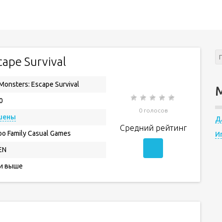
cape Survival
Monsters: Escape Survival
0
0 голосов
шены
Д
Средний рейтинг
oo Family Casual Games
И
EN
 и выше