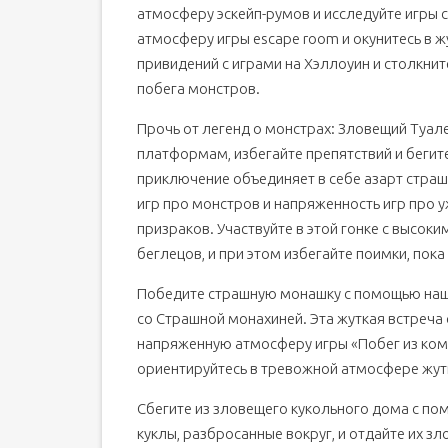
атмосферу эскейп-румов и исследуйте игры 
атмосферу игры escape room и окунитесь в ж
привидений с играми на Хэллоуин и столкн
побега монстров.
Прочь от легенд о монстрах: Зловещий Туал
платформам, избегайте препятствий и бегит
приключение объединяет в себе азарт страш
игр про монстров и напряженность игр про 
призраков. Участвуйте в этой гонке с высоки
беглецов, и при этом избегайте поимки, пока 
Победите страшную монашку с помощью наших
со Страшной монахиней. Эта жуткая встреча 
напряженную атмосферу игры «Побег из комн
ориентируйтесь в тревожной атмосфере жутк
Сбегите из зловещего кукольного дома с пом
куклы, разбросанные вокруг, и отдайте их зл