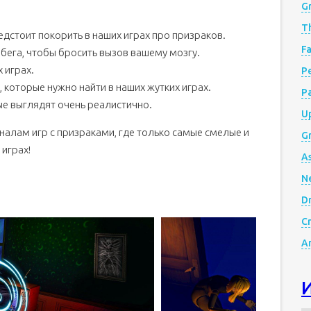
G
Th
дстоит покорить в наших играх про призраков.
Fa
ега, чтобы бросить вызов вашему мозгу.
 играх.
Р
которые нужно найти в наших жутких играх.
P
ые выглядят очень реалистично.
Up
налам игр с призраками, где только самые смелые и
Gr
 играх!
A
N
D
Cr
A