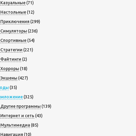
Казуальные
(71)
Настольные
(12)
Приключения
(299)
Симуляторы
(236)
Спортивные
(54)
Стратегии
(221)
Файтинги
(2)
Хорроры
(18)
Экшены
(427)
оды
(35)
риложение
(325)
Другие программы
(139)
Интернет и сеть
(43)
Мультимедиа
(85)
Навигация
(10)