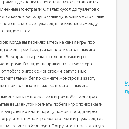
страми, где кнопка вашего телевизора становится
лненные монстрами! От злых кукол до туалетов с
ждом канале вас ждут разные чудовищные страшные
йчас и спасайтесь от ужасов, переключаясь между
на каждом шагу.
ов: Когда вы переключитесь на канал игры про
нд о монстрах. Каждый канал этих страшных игр
om. Вам придется решать головоломки игр с
с монстрами. Вас ждет напряженная атмосфера
от побега в играх с монстрами, запутанные
тремительный бег по комнате монстров и азарт,
М
ам в призрачных пейзажах этих страшных игр.
П
х игр: Ищите подсказки в играх побег монстра о
ытые вещи внутри комнаты побега игр с призраками,
ли вы успешно найти дорогу домой, пройдя через
Погрузитесь в мир игр с монстрами и игр-ужасов, где
щения от игр на Хэллоуин. Погрузитесь в загадочную