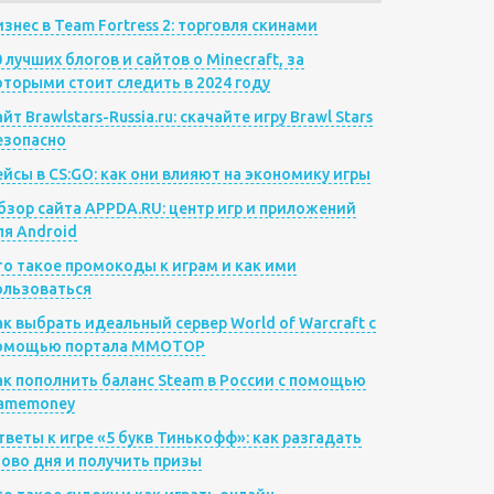
изнес в Team Fortress 2: торговля скинами
0 лучших блогов и сайтов о Minecraft, за
оторыми стоит следить в 2024 году
йт Brawlstars-Russia.ru: скачайте игру Brawl Stars
езопасно
ейсы в CS:GO: как они влияют на экономику игры
бзор сайта APPDA.RU: центр игр и приложений
ля Android
то такое промокоды к играм и как ими
ользоваться
ак выбрать идеальный сервер World of Warcraft с
омощью портала MMOTOP
ак пополнить баланс Steam в России с помощью
amemoney
тветы к игре «5 букв Тинькофф»: как разгадать
лово дня и получить призы