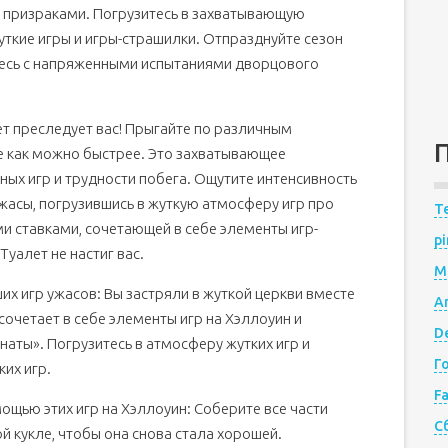
с призраками. Погрузитесь в захватывающую
уткие игры и игры-страшилки. Отпразднуйте сезон
итесь с напряженными испытаниями дворцового
ет преследует вас! Прыгайте по различным
е как можно быстрее. Это захватывающее
ных игр и трудности побега. Ощутите интенсивность
ужасы, погрузившись в жуткую атмосферу игр про
Te
ми ставками, сочетающей в себе элементы игр-
pi
Туалет не настиг вас.
M
 игр ужасов: Вы застряли в жуткой церкви вместе
A
сочетает в себе элементы игр на Хэллоуин и
De
аты». Погрузитесь в атмосферу жутких игр и
Г
их игр.
F
ощью этих игр на Хэллоуин: Соберите все части
С
ой кукле, чтобы она снова стала хорошей.