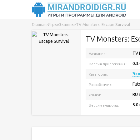
Главная
›
Игры
›
Экшены
›
TV Monsters: Escape Survival
TV Monsters: Es
TV 
Название:
0.3.
Версия приложения:
Эк
Категория:
Fut
Разработчик:
RU 
Языки:
5.0
Версия андроид: