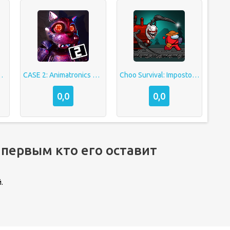
ty: Airborne
CASE 2: Animatronics Хоррор
Choo Survival: Impostor Shoot
0,0
0,0
 первым кто его оставит
.