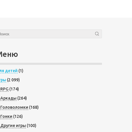
Меню
ля детей
(1)
гры
(2 099)
RPG
(174)
Аркады
(264)
Головоломки
(168)
Гонки
(126)
Другие игры
(100)