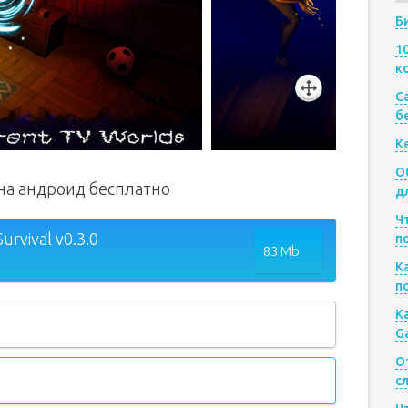
Б
1
к
Са
б
К
О
l на андроид бесплатно
д
Ч
urvival v0.3.0
п
83 Mb
К
п
К
G
О
с