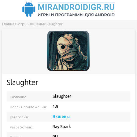
Главная
›
Игры
›
Экшены
›
Slaughter
Slaughter
Slaughter
Название:
1.9
Версия приложения:
Экшены
Категория:
Ray Spark
Разработчик:
RU