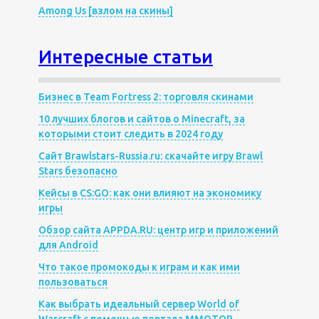
Among Us [взлом на скины]
Интересные статьи
Бизнес в Team Fortress 2: торговля скинами
10 лучших блогов и сайтов о Minecraft, за
которыми стоит следить в 2024 году
Сайт Brawlstars-Russia.ru: скачайте игру Brawl
Stars безопасно
Кейсы в CS:GO: как они влияют на экономику
игры
Обзор сайта APPDA.RU: центр игр и приложений
для Android
Что такое промокоды к играм и как ими
пользоваться
Как выбрать идеальный сервер World of