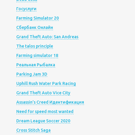
Госуслуги
Farming Simulator 20
Сбербанк Онлайн
Grand Theft Auto: San Andreas
The talos principle
Farming simulator 18
Реальная Рыбалка
Parking Jam 3D
Uphill Rush Water Park Racing
Grand Theft Auto Vice City
Assassin’s Creed Идентификация
Need for speed most wanted
Dream League Soccer 2020
Cross Stitch Saga