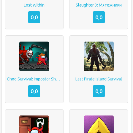
Lost Within
Slaughter 3: Мятежники
0,0
0,0
Choo Survival: Impostor Shoot
Last Pirate Island Survival
0,0
0,0