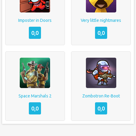
Imposter in Doors
Very little nightmares
0,0
0,0
Space Marshals 2
Zombotron Re-Boot
0,0
0,0