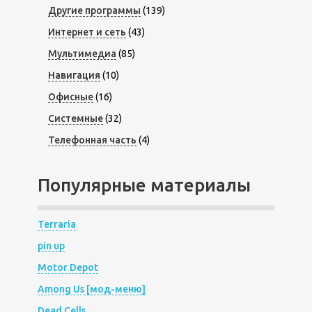
Другие программы
(139)
Интернет и сеть
(43)
Мультимедиа
(85)
Навигация
(10)
Офисные
(16)
Системные
(32)
Телефонная часть
(4)
Популярные материалы
Terraria
pin up
Motor Depot
Among Us [мод-меню]
Dead Cells