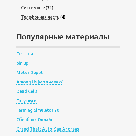
Системные
(32)
Телефонная часть
(4)
Популярные материалы
Terraria
pin up
Motor Depot
Among Us [мод-меню]
Dead Cells
Госуслуги
Farming Simulator 20
Сбербанк Онлайн
Grand Theft Auto: San Andreas