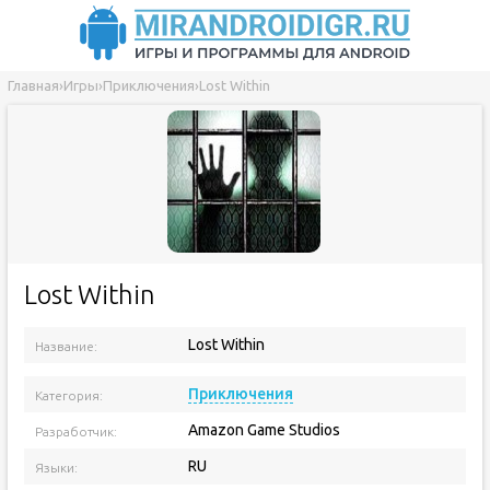
Главная
›
Игры
›
Приключения
›
Lost Within
Lost Within
Lost Within
Название:
Версия приложения:
Приключения
Категория:
Amazon Game Studios
Разработчик:
RU
Языки: