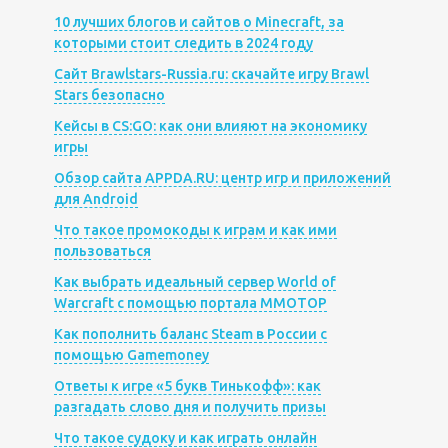
10 лучших блогов и сайтов о Minecraft, за
которыми стоит следить в 2024 году
Сайт Brawlstars-Russia.ru: скачайте игру Brawl
Stars безопасно
Кейсы в CS:GO: как они влияют на экономику
игры
Обзор сайта APPDA.RU: центр игр и приложений
для Android
Что такое промокоды к играм и как ими
пользоваться
Как выбрать идеальный сервер World of
Warcraft с помощью портала MMOTOP
Как пополнить баланс Steam в России с
помощью Gamemoney
Ответы к игре «5 букв Тинькофф»: как
разгадать слово дня и получить призы
Что такое судоку и как играть онлайн