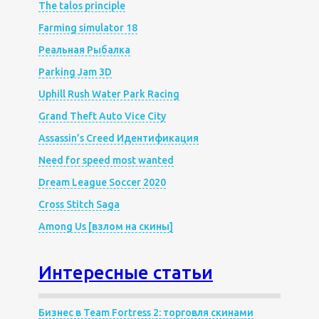
The talos principle
Farming simulator 18
Реальная Рыбалка
Parking Jam 3D
Uphill Rush Water Park Racing
Grand Theft Auto Vice City
Assassin’s Creed Идентификация
Need for speed most wanted
Dream League Soccer 2020
Cross Stitch Saga
Among Us [взлом на скины]
Интересные статьи
Бизнес в Team Fortress 2: торговля скинами