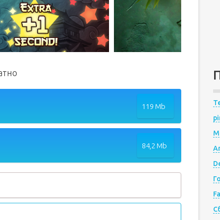
латно
Te
119 Mb
pi
M
84,2 Mb
A
De
Г
F
С