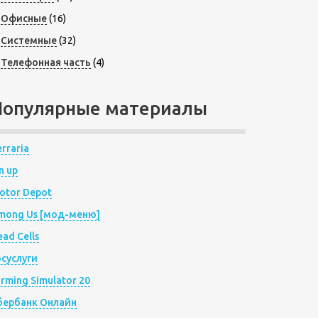
Офисные
(16)
Системные
(32)
Телефонная часть
(4)
Популярные материалы
rraria
n up
otor Depot
mong Us [мод-меню]
ad Cells
осуслуги
arming Simulator 20
бербанк Онлайн