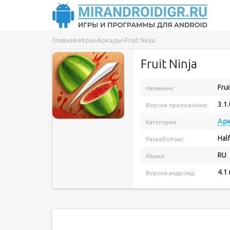
Главная
›
Игры
›
Аркады
›
Fruit Ninja
Fruit Ninja
Frui
Название:
3.1.
Версия приложения:
Ар
Категория:
Hal
Разработчик:
RU
Языки:
4.1
Версия андроид: