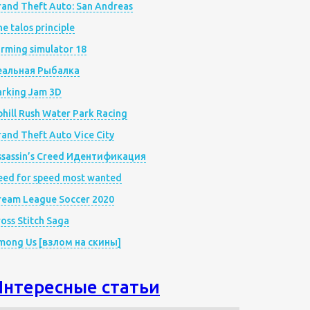
rand Theft Auto: San Andreas
e talos principle
rming simulator 18
еальная Рыбалка
arking Jam 3D
hill Rush Water Park Racing
and Theft Auto Vice City
ssassin’s Creed Идентификация
eed for speed most wanted
ream League Soccer 2020
oss Stitch Saga
mong Us [взлом на скины]
Интересные статьи