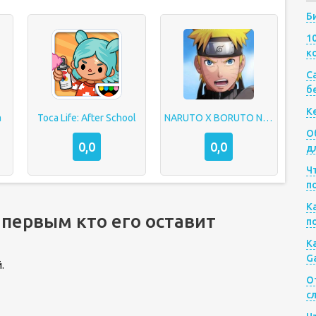
Б
1
к
Са
б
К
а
Toca Life: After School
NARUTO X BORUTO NINJA VOLTAGE
О
0,0
0,0
д
Ч
п
К
 первым кто его оставит
п
К
G
.
О
с