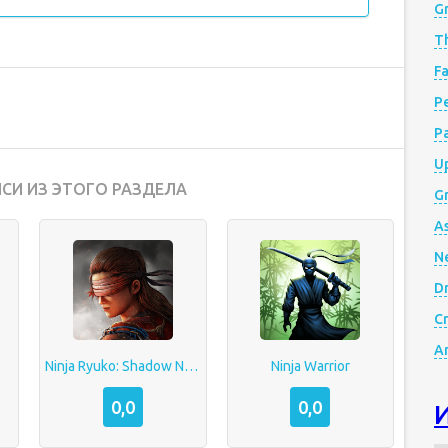
G
Th
Fa
Р
P
Up
СИ ИЗ ЭТОГО РАЗДЕЛА
Gr
A
N
D
Cr
A
2
Ninja Ryuko: Shadow Ninja Game
Ninja Warrior
0,0
0,0