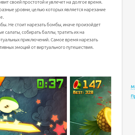
ивит своей простотой и увлечет на долгое время.
азные уровни, целью которых является нарезание
е.
мбы. Не стоит нарезать бомбы, иначе произойдет
е салаты, собирать баллы, тратить их на
ртуальных приключений. Самое время нарезать
итивных эмоций от виртуального путешествия.
М
П