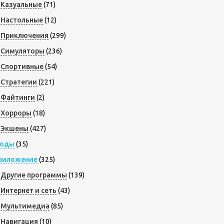
Казуальные
(71)
Настольные
(12)
Приключения
(299)
Симуляторы
(236)
Спортивные
(54)
Стратегии
(221)
Файтинги
(2)
Хорроры
(18)
Экшены
(427)
оды
(35)
риложение
(325)
Другие программы
(139)
Интернет и сеть
(43)
Мультимедиа
(85)
Навигация
(10)