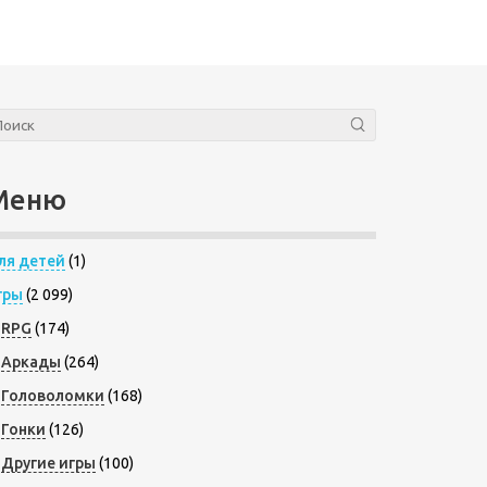
Меню
ля детей
(1)
гры
(2 099)
RPG
(174)
Аркады
(264)
Головоломки
(168)
Гонки
(126)
Другие игры
(100)