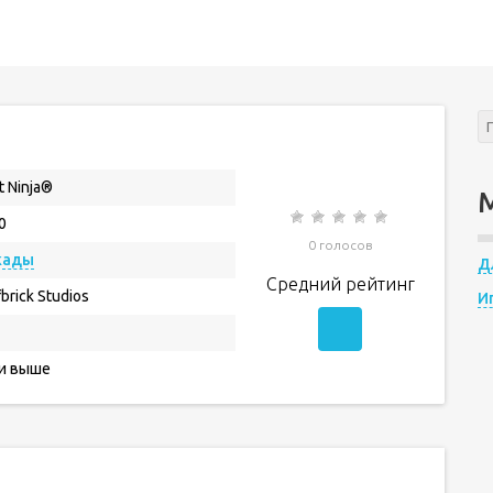
t Ninja®
0
0 голосов
кады
Д
Средний рейтинг
fbrick Studios
И
 и выше