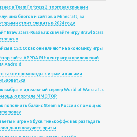
изнес в Team Fortress 2: торговля скинами
0 лучших блогов и сайтов о Minecraft, за
оторыми стоит следить в 2024 году
йт Brawlstars-Russia.ru: скачайте игру Brawl Stars
езопасно
ейсы в CS:GO: как они влияют на экономику игры
бзор сайта APPDA.RU: центр игр и приложений
ля Android
то такое промокоды к играм и как ими
ользоваться
ак выбрать идеальный сервер World of Warcraft с
омощью портала MMOTOP
ак пополнить баланс Steam в России с помощью
amemoney
тветы к игре «5 букв Тинькофф»: как разгадать
лово дня и получить призы