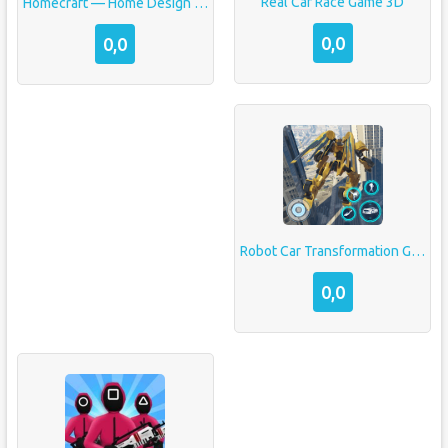
Real Car Race Game 3D
Homecraft — Home Design Game
0,0
0,0
Robot Car Transformation Game
0,0