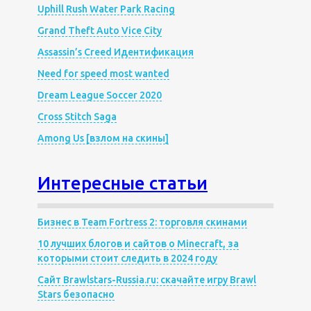
Uphill Rush Water Park Racing
Grand Theft Auto Vice City
Assassin’s Creed Идентификация
Need for speed most wanted
Dream League Soccer 2020
Cross Stitch Saga
Among Us [взлом на скины]
Интересные статьи
Бизнес в Team Fortress 2: торговля скинами
10 лучших блогов и сайтов о Minecraft, за
которыми стоит следить в 2024 году
Сайт Brawlstars-Russia.ru: скачайте игру Brawl
Stars безопасно