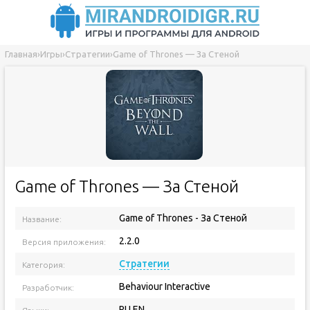
Главная
›
Игры
›
Стратегии
›
Game of Thrones — За Стеной
Game of Thrones — За Стеной
Game of Thrones - За Стеной
Название:
2.2.0
Версия приложения:
Стратегии
Категория:
Behaviour Interactive
Разработчик:
RU EN