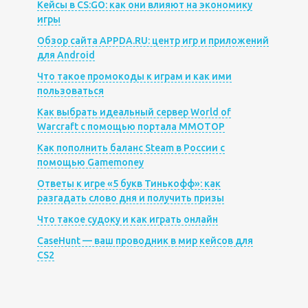
Кейсы в CS:GO: как они влияют на экономику
игры
Обзор сайта APPDA.RU: центр игр и приложений
для Android
Что такое промокоды к играм и как ими
пользоваться
Как выбрать идеальный сервер World of
Warcraft с помощью портала MMOTOP
Как пополнить баланс Steam в России с
помощью Gamemoney
Ответы к игре «5 букв Тинькофф»: как
разгадать слово дня и получить призы
Что такое судоку и как играть онлайн
CaseHunt — ваш проводник в мир кейсов для
CS2