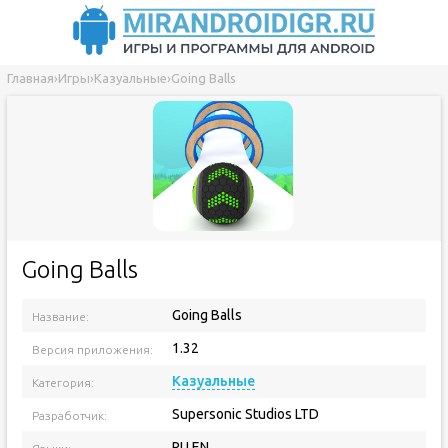
Главная
›
Игры
›
Казуальные
›
Going Balls
Going Balls
Going Balls
Название:
1.32
Версия приложения:
Казуальные
Категория:
Supersonic Studios LTD
Разработчик:
RU EN