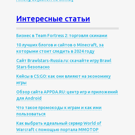
Интересные статьи
Бизнес в Team Fortress 2: торговля скинами
10 лучших блогов и сайтов о Minecraft, за
которыми стоит следить в 2024 году
Сайт Brawlstars-Russia.ru: скачайте игру Brawl
Stars безопасно
Кейсы в CS:GO: как они влияют на экономику
игры
Обзор сайта APPDA.RU: центр игр и приложений
для Android
Что такое промокоды к играм и как ими
пользоваться
Как выбрать идеальный сервер World of
Warcraft с помощью портала MMOTOP