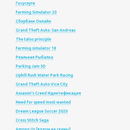
Госуслуги
Farming Simulator 20
Сбербанк Онлайн
Grand Theft Auto: San Andreas
The talos principle
Farming simulator 18
Реальная Рыбалка
Parking Jam 3D
Uphill Rush Water Park Racing
Grand Theft Auto Vice City
Assassin’s Creed Идентификация
Need for speed most wanted
Dream League Soccer 2020
Cross Stitch Saga
Among Us [взлом на скины]