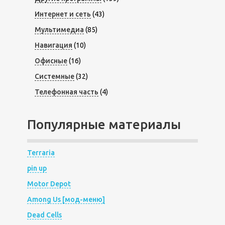
Интернет и сеть
(43)
Мультимедиа
(85)
Навигация
(10)
Офисные
(16)
Системные
(32)
Телефонная часть
(4)
Популярные материалы
Terraria
pin up
Motor Depot
Among Us [мод-меню]
Dead Cells