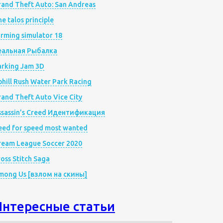
rand Theft Auto: San Andreas
e talos principle
rming simulator 18
еальная Рыбалка
arking Jam 3D
hill Rush Water Park Racing
and Theft Auto Vice City
ssassin’s Creed Идентификация
eed for speed most wanted
ream League Soccer 2020
oss Stitch Saga
mong Us [взлом на скины]
Интересные статьи