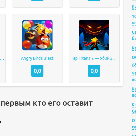
Б
1
к
Са
б
К
О
стремальный балансир 3
Angry Birds Blast
Tap Titans 2 — Убийца Титанов
д
0,0
0,0
Ч
п
К
п
 первым кто его оставит
К
G
О
.
с