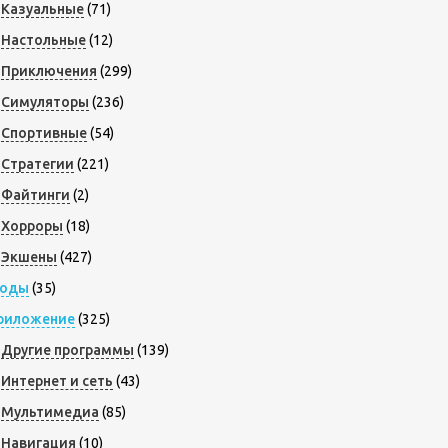
Казуальные
(71)
Настольные
(12)
Приключения
(299)
Симуляторы
(236)
Спортивные
(54)
Стратегии
(221)
Файтинги
(2)
Хорроры
(18)
Экшены
(427)
оды
(35)
риложение
(325)
Другие программы
(139)
Интернет и сеть
(43)
Мультимедиа
(85)
Навигация
(10)