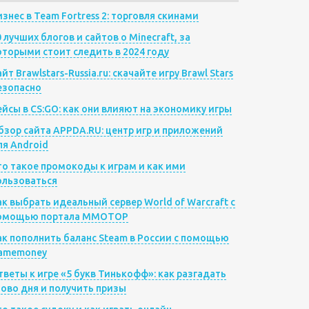
изнес в Team Fortress 2: торговля скинами
0 лучших блогов и сайтов о Minecraft, за
оторыми стоит следить в 2024 году
йт Brawlstars-Russia.ru: скачайте игру Brawl Stars
езопасно
ейсы в CS:GO: как они влияют на экономику игры
бзор сайта APPDA.RU: центр игр и приложений
ля Android
то такое промокоды к играм и как ими
ользоваться
ак выбрать идеальный сервер World of Warcraft с
омощью портала MMOTOP
ак пополнить баланс Steam в России с помощью
amemoney
тветы к игре «5 букв Тинькофф»: как разгадать
лово дня и получить призы