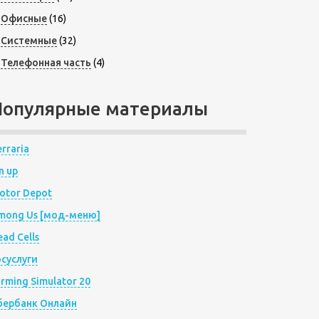
Офисные
(16)
Системные
(32)
Телефонная часть
(4)
Популярные материалы
rraria
n up
otor Depot
mong Us [мод-меню]
ad Cells
осуслуги
arming Simulator 20
бербанк Онлайн