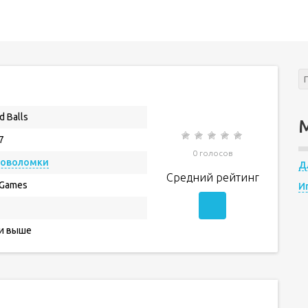
d Balls
7
0 голосов
ловоломки
Д
Средний рейтинг
Games
И
 и выше