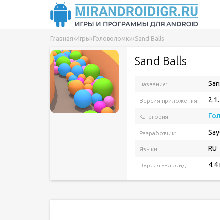
Главная
›
Игры
›
Головоломки
›
Sand Balls
Sand Balls
San
Название:
2.1.
Версия приложения:
Го
Категория:
Say
Разработчик:
RU
Языки:
4.4
Версия андроид: