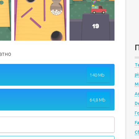
латно
Te
pi
140 Mb
M
A
64,8 Mb
De
Г
F
С