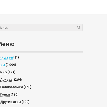
Меню
ля детей
(1)
гры
(2 099)
RPG
(174)
Аркады
(264)
Головоломки
(168)
Гонки
(126)
Другие игры
(100)