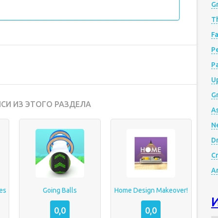
G
Th
Fa
Р
P
Up
Gr
СИ ИЗ ЭТОГО РАЗДЕЛА
A
N
D
Cr
A
es
Going Balls
Home Design Makeover!
0,0
0,0