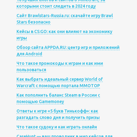
которыми стоит следить в 2024 году
Сайт Brawlstars-Russia.ru: скачайте игру Brawl
Stars безопасно
Кейсы в CS:GO: как они влияют на экономику
игры
Обзор сайта APPDA.RU: центр игр и приложений
для Android
Что такое промокоды к играм и как ими
пользоваться
Как выбрать идеальный сервер World of
Warcraft с помощью портала MMOTOP
Как пополнить баланс Steam в России с
помощью Gamemoney
Ответы к игре «5 букв Тинькофф»: как
разгадать слово дня и получить призы
Что такое судоку и как играть онлайн
CaseHunt — ваш проводник в мир кейсов для