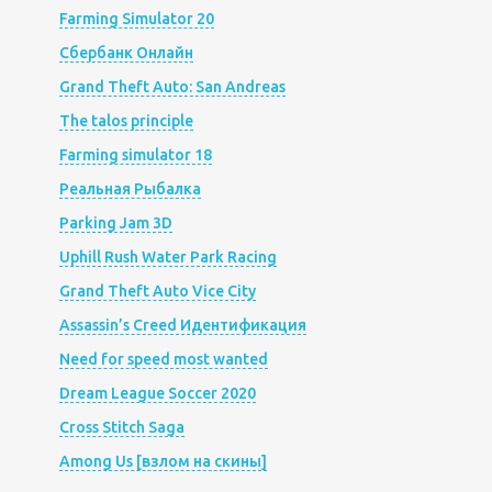
Farming Simulator 20
Сбербанк Онлайн
Grand Theft Auto: San Andreas
The talos principle
Farming simulator 18
Реальная Рыбалка
Parking Jam 3D
Uphill Rush Water Park Racing
Grand Theft Auto Vice City
Assassin’s Creed Идентификация
Need for speed most wanted
Dream League Soccer 2020
Cross Stitch Saga
Among Us [взлом на скины]