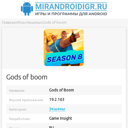
Главная
›
Игры
›
Экшены
›
Gods of boom
Gods of boom
Gods of Boom
Название:
19.2.163
Версия приложения:
Экшены
Категория:
Game Insight
Разработчик:
RU