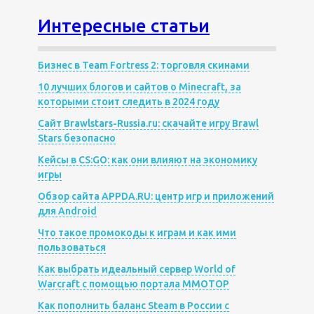
Интересные статьи
Бизнес в Team Fortress 2: торговля скинами
10 лучших блогов и сайтов о Minecraft, за
которыми стоит следить в 2024 году
Сайт Brawlstars-Russia.ru: скачайте игру Brawl
Stars безопасно
Кейсы в CS:GO: как они влияют на экономику
игры
Обзор сайта APPDA.RU: центр игр и приложений
для Android
Что такое промокоды к играм и как ими
пользоваться
Как выбрать идеальный сервер World of
Warcraft с помощью портала MMOTOP
Как пополнить баланс Steam в России с