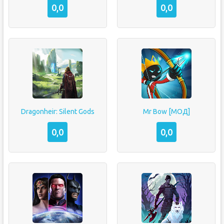
0,0
0,0
Dragonheir: Silent Gods
Mr Bow [МОД]
0,0
0,0