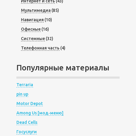
Интернет и сеть
(43)
Мультимедиа
(85)
Навигация
(10)
Офисные
(16)
Системные
(32)
Телефонная часть
(4)
Популярные материалы
Terraria
pin up
Motor Depot
Among Us [мод-меню]
Dead Cells
Госуслуги