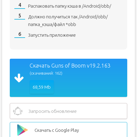
Распаковать папку кэша в /Android/obb/
Должно получиться так /Android/obb/
папка_кэша/файл *obb
Запустить приложение
Скачать Guns of Boom v19.2.163
(скачиваний: 162)
68,59 Mb
Запросить обновление
Скачать с Google Play