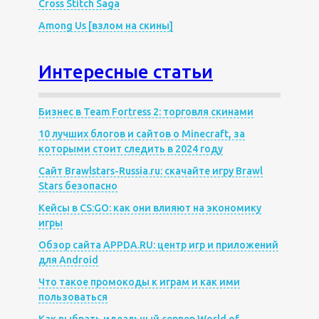
Cross Stitch Saga
Among Us [взлом на скины]
Интересные статьи
Бизнес в Team Fortress 2: торговля скинами
10 лучших блогов и сайтов о Minecraft, за
которыми стоит следить в 2024 году
Сайт Brawlstars-Russia.ru: скачайте игру Brawl
Stars безопасно
Кейсы в CS:GO: как они влияют на экономику
игры
Обзор сайта APPDA.RU: центр игр и приложений
для Android
Что такое промокоды к играм и как ими
пользоваться