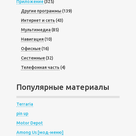
Приложение
(325)
Другие программы
(139)
Интернет и сеть
(43)
Мультимедиа
(85)
Навигация
(10)
Офисные
(16)
Системные
(32)
Телефонная часть
(4)
Популярные материалы
Terraria
pin up
Motor Depot
Among Us [мод-меню]