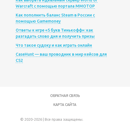
Как выбрать идеальный сервер World of
Warcraft с помощью портала MMOTOP
Как пополнить баланс Steam в России с
помощью Gamemoney
Ответы к игре «5 букв Тинькофф»: как
разгадать слово дня и получить призы
Что такое судоку и как играть онлайн
CaseHunt — ваш проводник в мир кейсов для
CS2
ОБРАТНАЯ СВЯЗЬ
КАРТА САЙТА
© 2020-2026 | Все права защищены.