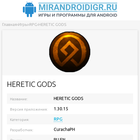
Главная
›
Игры
›
RPG
›
HERETIC GODS
HERETIC GODS
HERETIC GODS
Название:
1.30.15
Версия приложения:
RPG
Категория:
CurachaPH
Разработчик:
RU EN