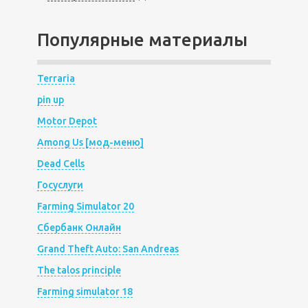
Популярные материалы
Terraria
pin up
Motor Depot
Among Us [мод-меню]
Dead Cells
Госуслуги
Farming Simulator 20
Сбербанк Онлайн
Grand Theft Auto: San Andreas
The talos principle
Farming simulator 18