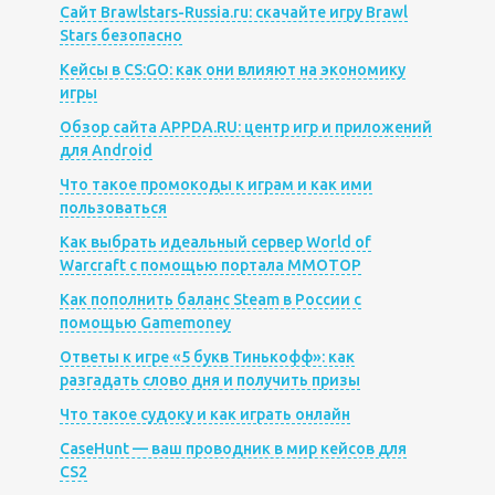
Сайт Brawlstars-Russia.ru: скачайте игру Brawl
Stars безопасно
Кейсы в CS:GO: как они влияют на экономику
игры
Обзор сайта APPDA.RU: центр игр и приложений
для Android
Что такое промокоды к играм и как ими
пользоваться
Как выбрать идеальный сервер World of
Warcraft с помощью портала MMOTOP
Как пополнить баланс Steam в России с
помощью Gamemoney
Ответы к игре «5 букв Тинькофф»: как
разгадать слово дня и получить призы
Что такое судоку и как играть онлайн
CaseHunt — ваш проводник в мир кейсов для
CS2