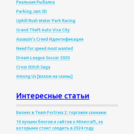
Реальная Рыбалка
Parking Jam 3D
Uphill Rush Water Park Racing
Grand Theft Auto Vice City
Assassin’s Creed Идентификация
Need for speed most wanted
Dream League Soccer 2020
Cross Stitch Saga
Among Us [взлом на скины]
Интересные статьи
Бизнес в Team Fortress 2: торговля скинами
10 лучших блогов и сайтов о Minecraft, за
которыми стоит следить в 2024 году