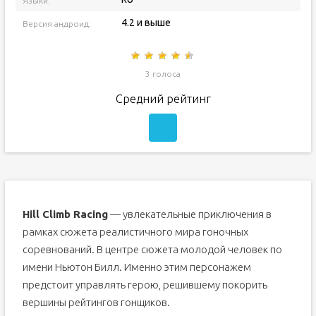
Языки:
4.2 и выше
Версия андроид:
3 голоса
Средний рейтинг
Hill Climb Racing
— увлекательные приключения в
рамках сюжета реалистичного мира гоночных
соревнований. В центре сюжета молодой человек по
имени Ньютон Билл. Именно этим персонажем
предстоит управлять герою, решившему покорить
вершины рейтингов гонщиков.