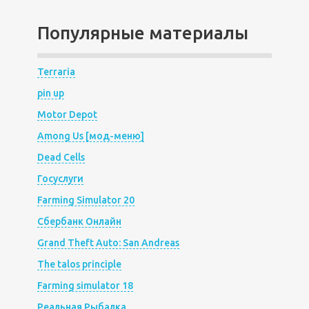
Популярные материалы
Terraria
pin up
Motor Depot
Among Us [мод-меню]
Dead Cells
Госуслуги
Farming Simulator 20
Сбербанк Онлайн
Grand Theft Auto: San Andreas
The talos principle
Farming simulator 18
Реальная Рыбалка