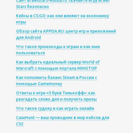
Сайт Brawlstars-Russia.ru: скачайте игру Brawl
Stars безопасно
Кейсы в CS:GO: как они влияют на экономику
игры
Обзор сайта APPDA.RU: центр игр и приложений
для Android
Что такое промокоды к играм и как ими
пользоваться
Как выбрать идеальный сервер World of
Warcraft с помощью портала MMOTOP
Как пополнить баланс Steam в России с
помощью Gamemoney
Ответы к игре «5 букв Тинькофф»: как
разгадать слово дня и получить призы
Что такое судоку и как играть онлайн
CaseHunt — ваш проводник в мир кейсов для
CS2