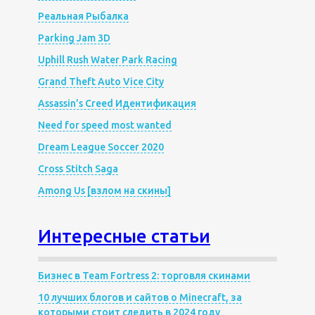
Реальная Рыбалка
Parking Jam 3D
Uphill Rush Water Park Racing
Grand Theft Auto Vice City
Assassin’s Creed Идентификация
Need for speed most wanted
Dream League Soccer 2020
Cross Stitch Saga
Among Us [взлом на скины]
Интересные статьи
Бизнес в Team Fortress 2: торговля скинами
10 лучших блогов и сайтов о Minecraft, за
которыми стоит следить в 2024 году