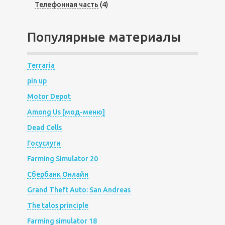
Телефонная часть
(4)
Популярные материалы
Terraria
pin up
Motor Depot
Among Us [мод-меню]
Dead Cells
Госуслуги
Farming Simulator 20
Сбербанк Онлайн
Grand Theft Auto: San Andreas
The talos principle
Farming simulator 18