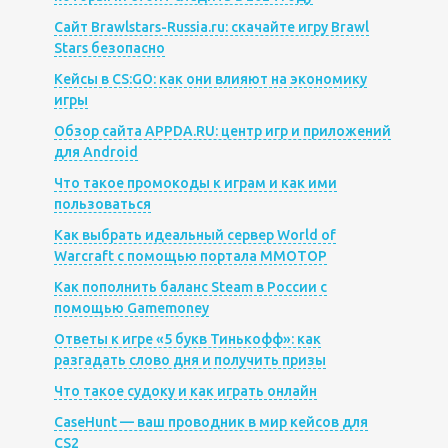
Сайт Brawlstars-Russia.ru: скачайте игру Brawl
Stars безопасно
Кейсы в CS:GO: как они влияют на экономику
игры
Обзор сайта APPDA.RU: центр игр и приложений
для Android
Что такое промокоды к играм и как ими
пользоваться
Как выбрать идеальный сервер World of
Warcraft с помощью портала MMOTOP
Как пополнить баланс Steam в России с
помощью Gamemoney
Ответы к игре «5 букв Тинькофф»: как
разгадать слово дня и получить призы
Что такое судоку и как играть онлайн
CaseHunt — ваш проводник в мир кейсов для
CS2