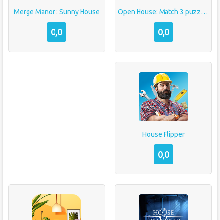
Open House: Match 3 puzzles
Merge Manor : Sunny House
0,0
0,0
House Flipper
0,0