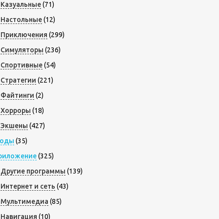
Казуальные
(71)
Настольные
(12)
Приключения
(299)
Симуляторы
(236)
Спортивные
(54)
Стратегии
(221)
Файтинги
(2)
Хорроры
(18)
Экшены
(427)
оды
(35)
риложение
(325)
Другие программы
(139)
Интернет и сеть
(43)
Мультимедиа
(85)
Навигация
(10)