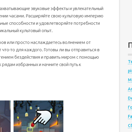
 захватывающие звуковые эффекты и увлекательный
жении часами. Расширяйте свою культовую империю
ьные способности и удовлетворяйте потребности
никальный культовый опыт.
оров или просто наслаждаетесь волнением от
т что-то для каждого. Готовы ли вы отправиться в
 гением бездействия и править миром с помощью
Te
 рядам избранных и начните свой путь к
pi
M
A
De
Г
F
С