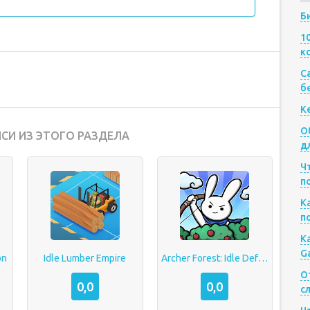
Б
1
к
Са
б
К
О
СИ ИЗ ЭТОГО РАЗДЕЛА
д
Ч
п
К
п
К
G
on
Idle Lumber Empire
Archer Forest: Idle Defence
О
0,0
0,0
с