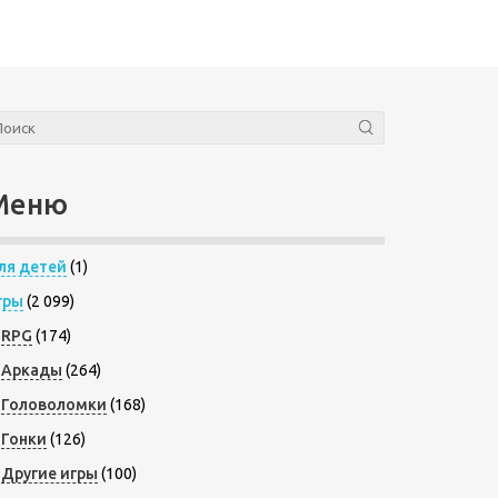
Меню
ля детей
(1)
гры
(2 099)
RPG
(174)
Аркады
(264)
Головоломки
(168)
Гонки
(126)
Другие игры
(100)