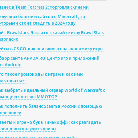
изнес в Team Fortress 2: торговля скинами
0 лучших блогов и сайтов о Minecraft, за
оторыми стоит следить в 2024 году
йт Brawlstars-Russia.ru: скачайте игру Brawl Stars
езопасно
ейсы в CS:GO: как они влияют на экономику игры
бзор сайта APPDA.RU: центр игр и приложений
ля Android
то такое промокоды к играм и как ими
ользоваться
ак выбрать идеальный сервер World of Warcraft с
омощью портала MMOTOP
ак пополнить баланс Steam в России с помощью
amemoney
тветы к игре «5 букв Тинькофф»: как разгадать
лово дня и получить призы