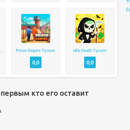
Ч
C
 Resort: Idle Snow Tycoon
Prison Empire Tycoon
Idle Death Tycoon
0,0
0,0
 первым кто его оставит
.