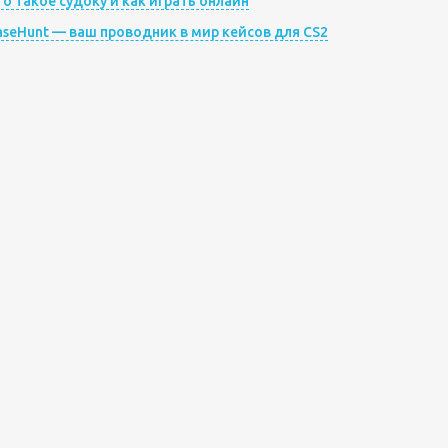
то такое судоку и как играть онлайн
aseHunt — ваш проводник в мир кейсов для CS2