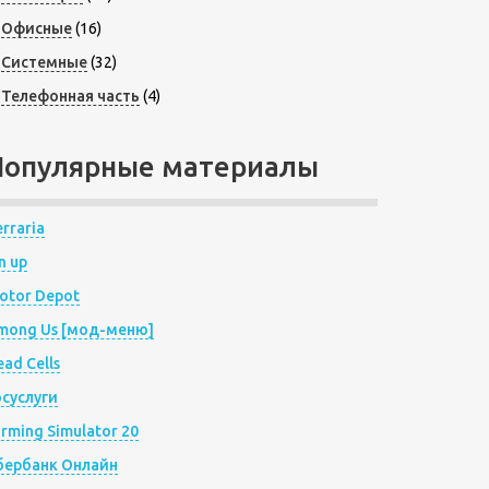
Офисные
(16)
Системные
(32)
Телефонная часть
(4)
Популярные материалы
rraria
n up
otor Depot
mong Us [мод-меню]
ad Cells
осуслуги
arming Simulator 20
бербанк Онлайн