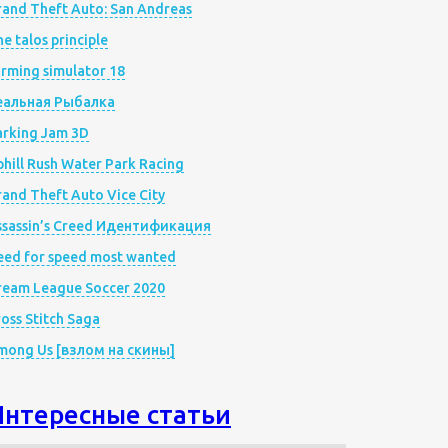
rand Theft Auto: San Andreas
e talos principle
rming simulator 18
еальная Рыбалка
arking Jam 3D
hill Rush Water Park Racing
and Theft Auto Vice City
ssassin’s Creed Идентификация
eed for speed most wanted
ream League Soccer 2020
oss Stitch Saga
mong Us [взлом на скины]
Интересные статьи