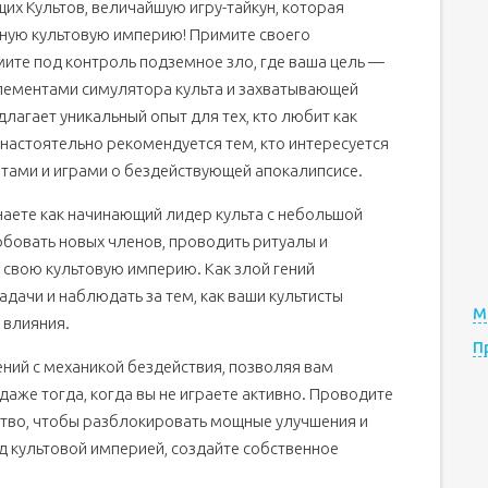
х Культов, величайшую игру-тайкун, которая
нную культовую империю! Примите своего
мите под контроль подземное зло, где ваша цель —
элементами симулятора культа и захватывающей
лагает уникальный опыт для тех, кто любит как
е настоятельно рекомендуется тем, кто интересуется
ами и играми о бездействующей апокалипсисе.
аете как начинающий лидер культа с небольшой
бовать новых членов, проводить ритуалы и
ь свою культовую империю. Как злой гений
дачи и наблюдать за тем, как ваши культисты
М
 влияния.
П
ений с механикой бездействия, позволяя вам
даже тогда, когда вы не играете активно. Проводите
ство, чтобы разблокировать мощные улучшения и
д культовой империей, создайте собственное