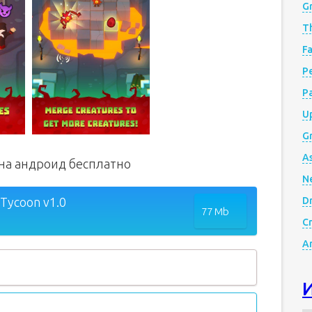
G
Th
Fa
Р
P
Up
Gr
A
on на андроид бесплатно
N
 Tycoon v1.0
D
77 Mb
Cr
A