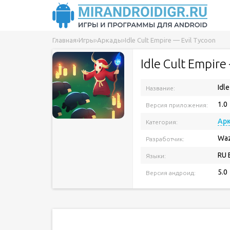
Главная
›
Игры
›
Аркады
›
Idle Cult Empire — Evil Tycoon
Idle Cult Empire
Idle
Название:
1.0
Версия приложения:
Ар
Категория:
Waz
Разработчик:
RU 
Языки:
5.0
Версия андроид: