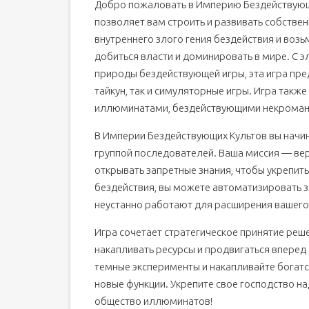
Добро пожаловать в Империю Бездействующи
позволяет вам строить и развивать собстве
внутреннего злого гения бездействия и возь
добиться власти и доминировать в мире. С 
природы бездействующей игры, эта игра пред
тайкун, так и симуляторные игры. Игра такж
иллюминатами, бездействующими некромант
В Империи Бездействующих Культов вы начин
группой последователей. Ваша миссия — вер
открывать запретные знания, чтобы укрепит
бездействия, вы можете автоматизировать за
неустанно работают для расширения вашего
Игра сочетает стратегическое принятие реш
накапливать ресурсы и продвигаться вперед 
темные эксперименты и накапливайте богат
новые функции. Укрепите свое господство на
общество иллюминатов!