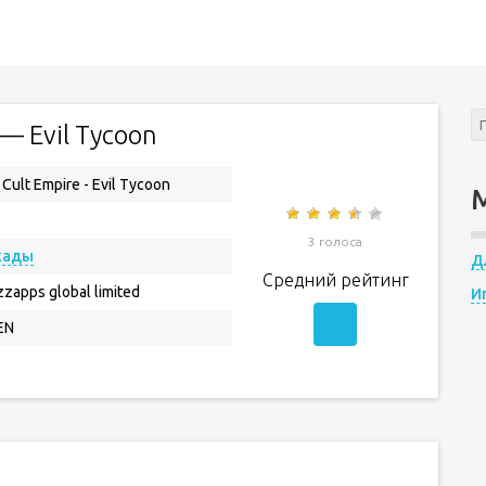
 — Evil Tycoon
 Cult Empire - Evil Tycoon
3 голоса
кады
Д
Средний рейтинг
zapps global limited
И
EN