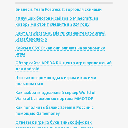
Бизнес в Team Fortress 2: торговля скинами
10 лучших блогов и сайтов о Minecraft, за
которыми стоит следить в 2024 году
Сайт Brawlstars-Russia.ru: скачайте игру Brawl
Stars безопасно
Кейсы в CS:GO: как они влияют на экономику
игры
Обзор сайта APPDA.RU: центр игр и приложений
для Android
Что такое промокоды к играм и как ими
пользоваться
Как выбрать идеальный сервер World of
Warcraft с помощью портала MMOTOP
Как пополнить баланс Steam в России с
помощью Gamemoney
Ответы к игре «5 букв Тинькофф»: как