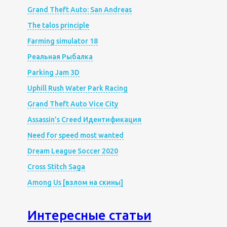
Grand Theft Auto: San Andreas
The talos principle
Farming simulator 18
Реальная Рыбалка
Parking Jam 3D
Uphill Rush Water Park Racing
Grand Theft Auto Vice City
Assassin’s Creed Идентификация
Need for speed most wanted
Dream League Soccer 2020
Cross Stitch Saga
Among Us [взлом на скины]
Интересные статьи