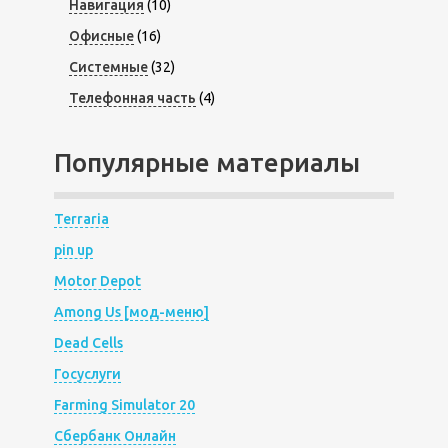
Навигация
(10)
Офисные
(16)
Системные
(32)
Телефонная часть
(4)
Популярные материалы
Terraria
pin up
Motor Depot
Among Us [мод-меню]
Dead Cells
Госуслуги
Farming Simulator 20
Сбербанк Онлайн