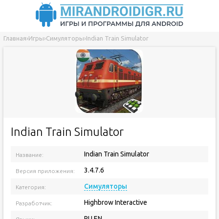
Главная
›
Игры
›
Симуляторы
›
Indian Train Simulator
Indian Train Simulator
Indian Train Simulator
Название:
3.4.7.6
Версия приложения:
Симуляторы
Категория:
Highbrow Interactive
Разработчик:
RU EN