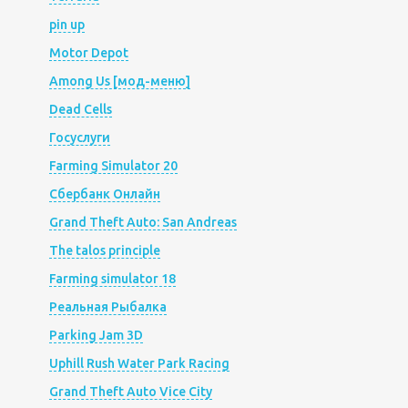
pin up
Motor Depot
Among Us [мод-меню]
Dead Cells
Госуслуги
Farming Simulator 20
Сбербанк Онлайн
Grand Theft Auto: San Andreas
The talos principle
Farming simulator 18
Реальная Рыбалка
Parking Jam 3D
Uphill Rush Water Park Racing
Grand Theft Auto Vice City