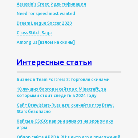
Assassin’s Creed Идентификация
Need for speed most wanted
Dream League Soccer 2020
Cross Stitch Saga
Among Us [взлом на скины]
Интересные статьи
Бизнес в Team Fortress 2: торговля скинами
10 лучших блогов и сайтов о Minecraft, за
которыми стоит следить в 2024 году
Сайт Brawlstars-Russia.ru: скачайте игру Brawl
Stars безопасно
Кейсы в CS:GO: как они влияют на экономику
игры
Обзор сайта APPDA.RU: центр игр и приложений