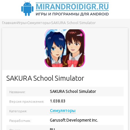
Главная
›
Игры
›
Симуляторы
›
SAKURA School Simulator
SAKURA School Simulator
SAKURA School Simulator
Название:
1.038.03
Версия приложения:
Симуляторы
Категория:
Garusoft Development Inc.
Разработчик:
RU