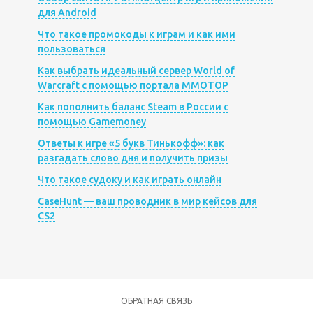
для Android
Что такое промокоды к играм и как ими
пользоваться
Как выбрать идеальный сервер World of
Warcraft с помощью портала MMOTOP
Как пополнить баланс Steam в России с
помощью Gamemoney
Ответы к игре «5 букв Тинькофф»: как
разгадать слово дня и получить призы
Что такое судоку и как играть онлайн
CaseHunt — ваш проводник в мир кейсов для
CS2
ОБРАТНАЯ СВЯЗЬ