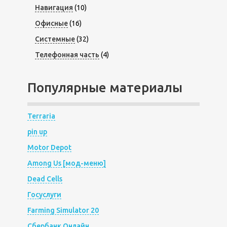
Навигация
(10)
Офисные
(16)
Системные
(32)
Телефонная часть
(4)
Популярные материалы
Terraria
pin up
Motor Depot
Among Us [мод-меню]
Dead Cells
Госуслуги
Farming Simulator 20
Сбербанк Онлайн