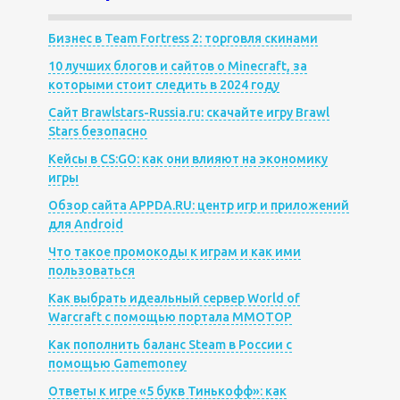
Бизнес в Team Fortress 2: торговля скинами
10 лучших блогов и сайтов о Minecraft, за
которыми стоит следить в 2024 году
Сайт Brawlstars-Russia.ru: скачайте игру Brawl
Stars безопасно
Кейсы в CS:GO: как они влияют на экономику
игры
Обзор сайта APPDA.RU: центр игр и приложений
для Android
Что такое промокоды к играм и как ими
пользоваться
Как выбрать идеальный сервер World of
Warcraft с помощью портала MMOTOP
Как пополнить баланс Steam в России с
помощью Gamemoney
Ответы к игре «5 букв Тинькофф»: как