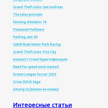
Grand Theft Auto: San Andreas
The talos principle
Farming simulator 18
Реальная Рыбалка
Parking Jam 3D
Uphill Rush Water Park Racing
Grand Theft Auto Vice City
Assassin’s Creed Идентификация
Need for speed most wanted
Dream League Soccer 2020
Cross Stitch Saga
Among Us [взлом на скины]
Интересные статьи