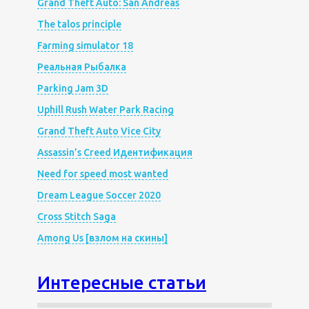
Grand Theft Auto: San Andreas
The talos principle
Farming simulator 18
Реальная Рыбалка
Parking Jam 3D
Uphill Rush Water Park Racing
Grand Theft Auto Vice City
Assassin’s Creed Идентификация
Need for speed most wanted
Dream League Soccer 2020
Cross Stitch Saga
Among Us [взлом на скины]
Интересные статьи