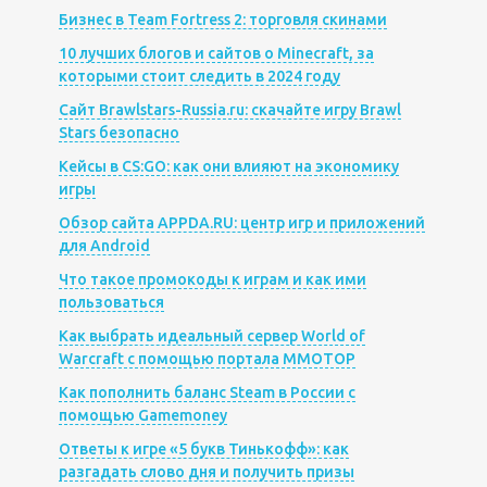
Бизнес в Team Fortress 2: торговля скинами
10 лучших блогов и сайтов о Minecraft, за
которыми стоит следить в 2024 году
Сайт Brawlstars-Russia.ru: скачайте игру Brawl
Stars безопасно
Кейсы в CS:GO: как они влияют на экономику
игры
Обзор сайта APPDA.RU: центр игр и приложений
для Android
Что такое промокоды к играм и как ими
пользоваться
Как выбрать идеальный сервер World of
Warcraft с помощью портала MMOTOP
Как пополнить баланс Steam в России с
помощью Gamemoney
Ответы к игре «5 букв Тинькофф»: как
разгадать слово дня и получить призы