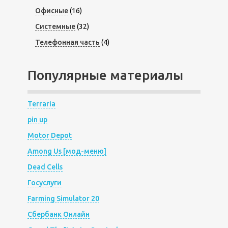
Офисные
(16)
Системные
(32)
Телефонная часть
(4)
Популярные материалы
Terraria
pin up
Motor Depot
Among Us [мод-меню]
Dead Cells
Госуслуги
Farming Simulator 20
Сбербанк Онлайн