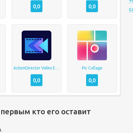
Ч
0,0
0,0
C
ActionDirector Video Editor
Pic Collage
0,0
0,0
 первым кто его оставит
.