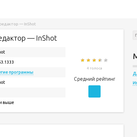
редактор — InShot
едактор — InShot
hot
53.1333
4 голоса
угие программы
Д
Средний рейтинг
hot
И
 и выше