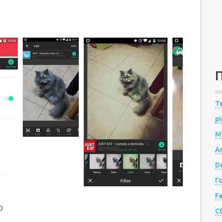
Te
pi
M
A
De
Г
F
о
С