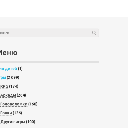
Меню
ля детей
(1)
гры
(2 099)
RPG
(174)
Аркады
(264)
Головоломки
(168)
Гонки
(126)
Другие игры
(100)