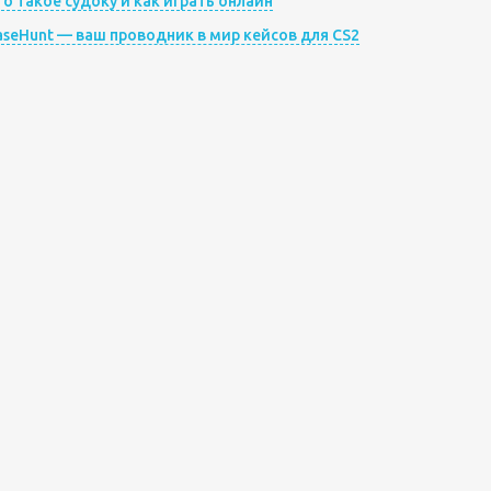
то такое судоку и как играть онлайн
aseHunt — ваш проводник в мир кейсов для CS2