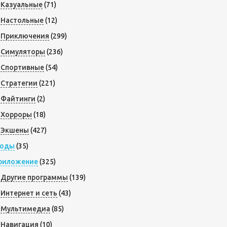
Казуальные
(71)
Настольные
(12)
Приключения
(299)
Симуляторы
(236)
Спортивные
(54)
Стратегии
(221)
Файтинги
(2)
Хорроры
(18)
Экшены
(427)
оды
(35)
риложение
(325)
Другие программы
(139)
Интернет и сеть
(43)
Мультимедиа
(85)
Навигация
(10)