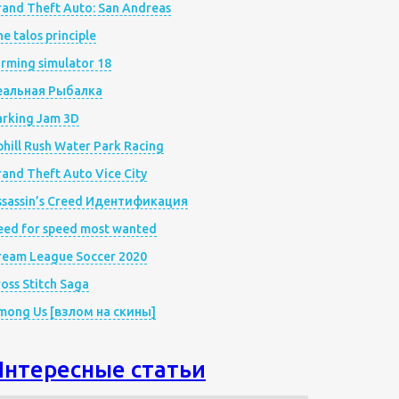
rand Theft Auto: San Andreas
e talos principle
rming simulator 18
еальная Рыбалка
arking Jam 3D
hill Rush Water Park Racing
and Theft Auto Vice City
ssassin’s Creed Идентификация
eed for speed most wanted
ream League Soccer 2020
oss Stitch Saga
mong Us [взлом на скины]
Интересные статьи