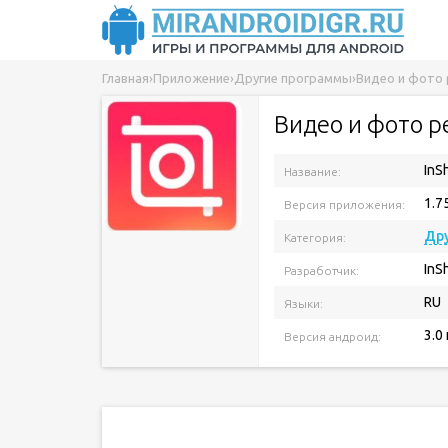
Главная
›
Приложение
›
Другие программы
›
Видео и фото 
Видео и фото р
InS
Название:
1.7
Версия приложения:
Др
Категория:
InS
Разработчик:
RU
Языки:
3.0
Версия андроид: