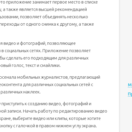
Это приложение занимает первое место в списке
y, а также является высшей рекомендацией
льзовании, позволяет объединять несколько
 переходы от одного снимка к другому, а также
ия видео и фотографий, позволяющее
 в социальных сетях.
Приложение позволяет
обы сделать его подходящим для различных
овый голос, текст и смайлики.
арсенала мобильных журналистов, предлагающий
оконтента для различных социальных сетей с
М
 различных наклеек.
П
 приступить к созданию видео, фотографий и
ой записи.
Начать работу по редактированию видео
кране, выберите видео или клипы, которые хотите
нопку с галочкой в правом нижнем углу экрана.