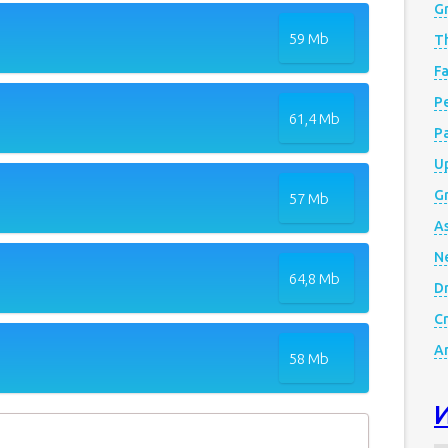
G
59 Mb
Th
Fa
Р
61,4 Mb
P
Up
Gr
57 Mb
A
N
64,8 Mb
D
Cr
A
58 Mb