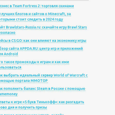
изнес в Team Fortress 2: торговля скинами
0 лучших блогов и сайтов о Minecraft, за
оторыми стоит следить в 2024 году
йт Brawlstars-Russia.ru: скачайте игру Brawl Stars
езопасно
ейсы в CS:GO: как они влияют на экономику игры
бзор сайта APPDA.RU: центр игр и приложений
ля Android
то такое промокоды к играм и как ими
ользоваться
ак выбрать идеальный сервер World of Warcraft с
омощью портала MMOTOP
ак пополнить баланс Steam в России с помощью
amemoney
тветы к игре «5 букв Тинькофф»: как разгадать
лово дня и получить призы