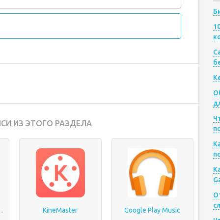
Б
1
к
Са
б
К
О
д
Ч
СИ ИЗ ЭТОГО РАЗДЕЛА
п
К
п
К
G
О
с
ый видеоредактор
KineMaster
Google Play Music