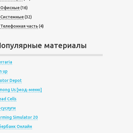
Офисные
(16)
Системные
(32)
Телефонная часть
(4)
Популярные материалы
rraria
n up
otor Depot
mong Us [мод-меню]
ad Cells
осуслуги
arming Simulator 20
бербанк Онлайн