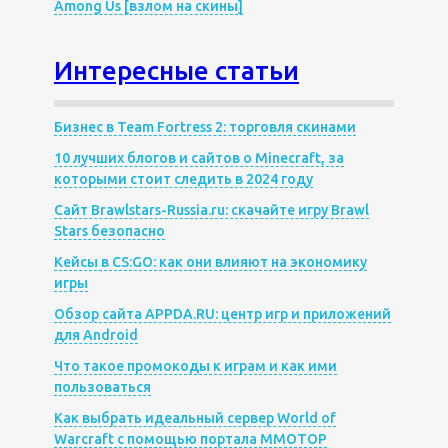
Among Us [взлом на скины]
Интересные статьи
Бизнес в Team Fortress 2: торговля скинами
10 лучших блогов и сайтов о Minecraft, за
которыми стоит следить в 2024 году
Сайт Brawlstars-Russia.ru: скачайте игру Brawl
Stars безопасно
Кейсы в CS:GO: как они влияют на экономику
игры
Обзор сайта APPDA.RU: центр игр и приложений
для Android
Что такое промокоды к играм и как ими
пользоваться
Как выбрать идеальный сервер World of
Warcraft с помощью портала MMOTOP