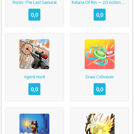
Ronin: The Last Samurai
Katana Of Rin — 2D Action RPG
0,0
0,0
Agent Hunt
Draw Coliseum
0,0
0,0