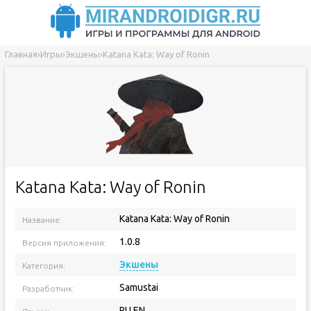
Главная
›
Игры
›
Экшены
›
Katana Kata: Way of Ronin
Katana Kata: Way of Ronin
Katana Kata: Way of Ronin
Название:
1.0.8
Версия приложения:
Экшены
Категория:
Samustai
Разработчик:
RU EN