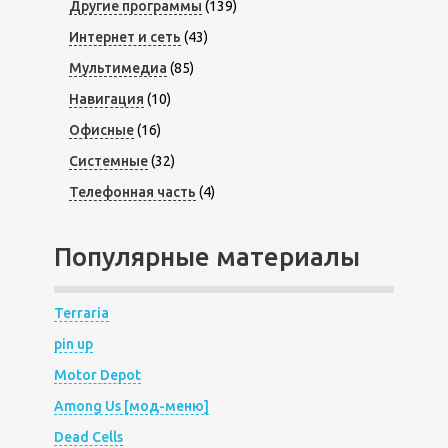
Другие программы
(139)
Интернет и сеть
(43)
Мультимедиа
(85)
Навигация
(10)
Офисные
(16)
Системные
(32)
Телефонная часть
(4)
Популярные материалы
Terraria
pin up
Motor Depot
Among Us [мод-меню]
Dead Cells